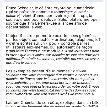
Bruce Schneier, le célèbre cryptologue américain
(qui se présente comme «
technologue d’intérêt
public
»), vient
d’annoncer
avoir rejoint Inrupt, la
société créée pour déployer Solid, plateforme open
source que Tim Berners-Lee a lancée afin de
décentraliser le web.
L’objectif est de permettre aux données générées
par les objets connectés – ordinateur, téléphone, IoT
– d’être écrites sur un « pod » contrôlé par les
utilisateurs eux-mêmes, qui autorisent de façon
granulaire l’accès à ce module «
à qui vous voulez pour
la raison que vous voulez. Vos données ne sont plus dans des
milliards d’endroits sur Internet, contrôlés par vous-ne-savez-
qui. C’est le votre
»
.
Les exemples parlent d’eux-mêmes : «
Si vous
souhaitez que votre compagnie d’assurance ait accès à vos
données de fitness, vous le leur accordez via votre pod. Si
vous souhaitez que vos amis aient accès à vos photos de
vacances, vous pouvez le leur accorder via votre pod. Si vous
souhaitez que votre thermostat partage des données avec
votre climatiseur, vous leur donnez accès via votre pod
. »
Laurent Chemla, de son côté, explique dans un
billet
qu’«
il est évidemment plus qu’urgent de réguler les GAFAM