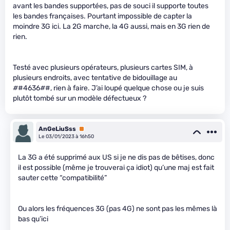
avant les bandes supportées, pas de souci il supporte toutes
les bandes françaises. Pourtant impossible de capter la
moindre 3G ici. La 2G marche, la 4G aussi, mais en 3G rien de
rien.
Testé avec plusieurs opérateurs, plusieurs cartes SIM, à
plusieurs endroits, avec tentative de bidouillage au
#
#4636
#
#, rien à faire. J’ai loupé quelque chose ou je suis
plutôt tombé sur un modèle défectueux ?
AnGeLiuSss
Premium
Le 03/01/2023 à 16h50
La 3G a été supprimé aux US si je ne dis pas de bêtises, donc
il est possible (même je trouverai ça idiot) qu’une maj est fait
sauter cette “compatibilité”
Ou alors les fréquences 3G (pas 4G) ne sont pas les mêmes là
bas qu’ici