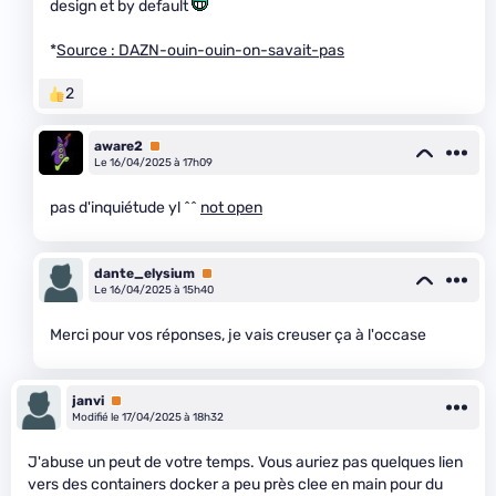
design et by default
*
Source : DAZN-ouin-ouin-on-savait-pas
2
aware2
Premium
Le 16/04/2025 à 17h09
pas d'inquiétude yl ^^
not open
dante_elysium
Premium
Le 16/04/2025 à 15h40
Merci pour vos réponses, je vais creuser ça à l'occase
janvi
Premium
Modifié le 17/04/2025 à 18h32
J'abuse un peut de votre temps. Vous auriez pas quelques lien
vers des containers docker a peu près clee en main pour du