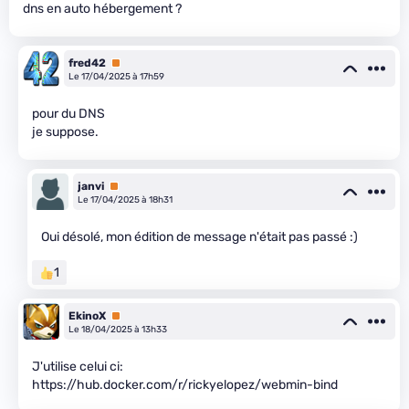
dns en auto hébergement ?
fred42
Premium
Le 17/04/2025 à 17h59
pour du DNS
je suppose.
janvi
Premium
Le 17/04/2025 à 18h31
Oui désolé, mon édition de message n'était pas passé :)
1
EkinoX
Premium
Le 18/04/2025 à 13h33
J'utilise celui ci:
https://hub.docker.com/r/rickyelopez/webmin-bind