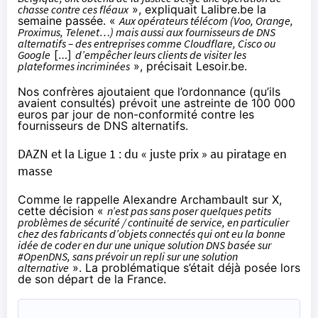
chasse contre ces fléaux
»,
expliquait Lalibre.be
la
semaine passée. «
Aux opérateurs télécom (Voo, Orange,
Proximus, Telenet…) mais aussi aux fournisseurs de DNS
alternatifs – des entreprises comme Cloudflare, Cisco ou
Google
[…]
d’empêcher leurs clients de visiter les
plateformes incriminées
»,
précisait Lesoir.be
.
Nos confrères ajoutaient que l’ordonnance (qu’ils
avaient consultés) prévoit une astreinte de 100 000
euros par jour de non-conformité contre les
fournisseurs de DNS alternatifs.
DAZN et la Ligue 1 : du « juste prix » au piratage en
masse
Comme le
rappelle Alexandre Archambault sur X
,
cette décision «
n’est pas sans poser quelques petits
problèmes de sécurité / continuité de service, en particulier
chez des fabricants d’objets connectés qui ont eu la bonne
idée de coder en dur une unique solution DNS basée sur
#OpenDNS, sans prévoir un repli sur une solution
alternative
». La problématique s’était déjà posée lors
de son départ de la France.