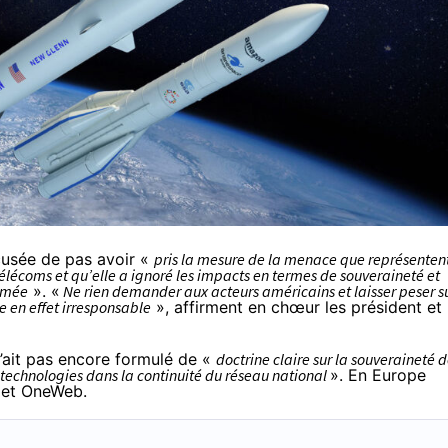
cusée de pas avoir «
pris la mesure de la menace que représenten
élécoms et qu’elle a ignoré les impacts en termes de souveraineté et
irmée
». «
Ne rien demander aux acteurs américains et laisser peser s
e en effet irresponsable
», affirment en chœur les président et
’ait pas encore formulé de «
doctrine claire sur la souveraineté 
s technologies dans la continuité du réseau national
». En Europe
et
OneWeb
.