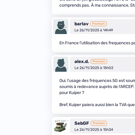
comprends pas. À ma connaissance, Starl
barlav
Premium
Le 26/11/2025 à 14h49
En France l'utilisation des frequences p
alex.d.
Premium
Le 26/11/2025 à 15h02
Oui, l'usage des fréquences 5G est soum
soumis à redevance auprès de l'ARCEP. C'e
pour Kuiper ?
Bref, Kuiper paiera aussi bien la TVA q
SebGF
Premium
Le 26/11/2025 à 15h34