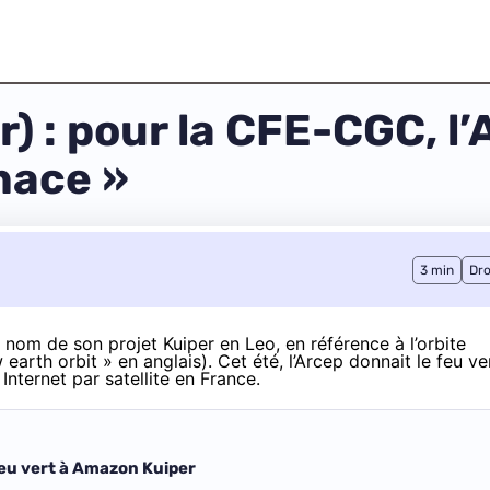
 : pour la CFE-CGC, l’A
nace »
3 min
Dro
 nom de son projet Kuiper en Leo
, en référence à l’orbite
 earth orbit » en anglais). Cet été, l’Arcep donnait le feu ve
nternet par satellite en France.
 feu vert à Amazon Kuiper