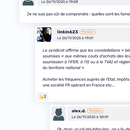
Le 26/11/2025 à 11h28
Je ne suis pas sûr de comprendre : quelles sont les fam
linkin623
Premium
Le 26/11/2025 à 11h31
Le syndicat affirme que les constellations « 
soumises « aux mêmes couts d’achats des lice
soumission à l’IFER, à l’IS ou à la TVA) et régl
du territoire national ».
Acheter les fréquences auprès de l'Etat, impôts 
une société FR opérant en France etc...
2
alex.d.
Premium
Le 26/11/2025 à 12h19
Ok, donc un joli gloubiboulga : on a là-d