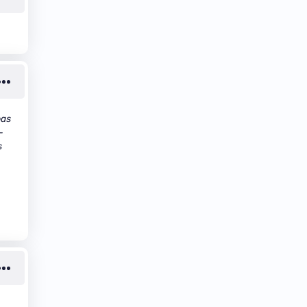
pas
-
s