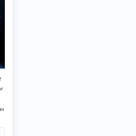
t
ur
des