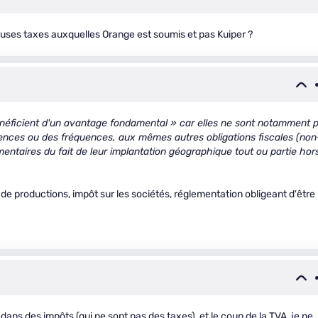
euses taxes auxquelles Orange est soumis et pas Kuiper ?
bénéficient d'un avantage fondamental » car elles ne sont notamment 
nces ou des fréquences, aux mêmes autres obligations fiscales (non
ementaires du fait de leur implantation géographique tout ou partie hor
de productions, impôt sur les sociétés, réglementation obligeant d'être
edans des impôts (qui ne sont pas des taxes), et le coup de la TVA, je ne