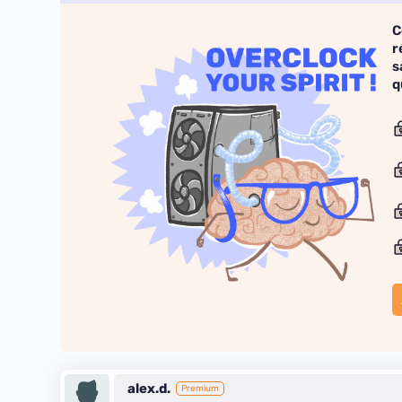
C
r
s
q
alex.d.
Premium