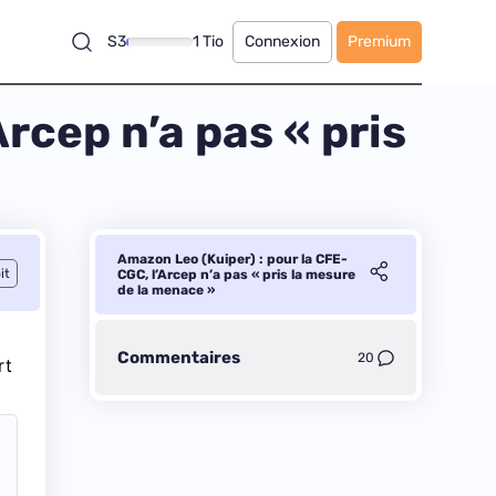
S3
1 Tio
Connexion
Premium
rcep n’a pas « pris
Amazon Leo (Kuiper) : pour la CFE-
it
CGC, l’Arcep n’a pas « pris la mesure
de la menace »
Commentaires
20
rt