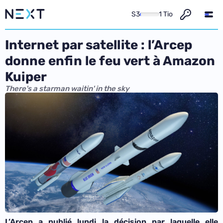
S3
1 Tio
Internet par satellite : l’Arcep
donne enfin le feu vert à Amazon
Kuiper
There's a starman waitin' in the sky
L’Arcep a publié lundi la décision par laquelle elle