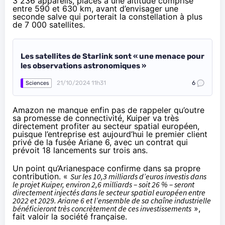
3 236 appareils, placés à une altitude comprise
entre 590 et 630 km, avant d’envisager une
seconde salve qui porterait la constellation à plus
de 7 000 satellites.
Les satellites de Starlink sont « une menace pour
les observations astronomiques »
21/10/2024 11h31
6
Sciences
Amazon ne manque enfin pas de rappeler qu’outre
sa promesse de connectivité, Kuiper va très
directement profiter au secteur spatial européen,
puisque l’entreprise est aujourd’hui le premier client
privé de la fusée Ariane 6, avec un contrat qui
prévoit 18 lancements sur trois ans
.
Un point qu’Arianespace confirme dans sa propre
contribution. «
Sur les 10,3 milliards d’euros investis dans
le projet Kuiper, environ 2,6 milliards – soit 26 % – seront
directement injectés dans le secteur spatial européen entre
2022 et 2029. Ariane 6 et l’ensemble de sa chaîne industrielle
bénéficieront très concrètement de ces investissements
»,
fait valoir la société française.