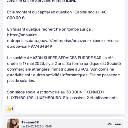
Amazon Kuiper Services Europe
SARL
Et le montant du captial en question : Capital social : 48
000,00 €.
En faisant quelque recherche on tombe sur ça :
https://annuaire-
entreprises.data.gouv.fr/entreprise/amazon-kuiper-services-
europe-sarl-977484849
La société AMAZON KUIPER SERVICES EUROPE SARL a été
créée le 17 mai 2023, il y a 2 ans. Sa forme juridique est Société
commerciale étrangère immatriculée au RCS. Son domaine
d’activité est : autres activités informatiques. Elle ne possédait
pas de salariés.
Son siège social est domicilié au 38 JOHN F KENNEDY
LUXEMBOURG LUXEMBOURG. Elle possède 2 établissements.
1
Timanu69
Le 22/07/2025 à 10h15