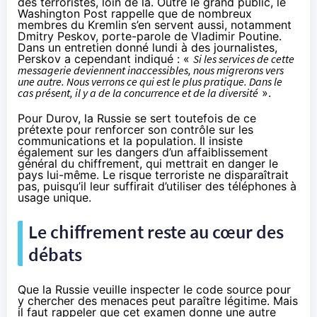
des terroristes, loin de là. Outre le grand public, le
Washington Post
rappelle que de nombreux
membres du Kremlin s’en servent aussi, notamment
Dmitry Peskov, porte-parole de Vladimir Poutine.
Dans un entretien donné lundi à des journalistes,
Perskov a cependant indiqué : «
Si les services de cette
messagerie deviennent inaccessibles, nous migrerons vers
une autre. Nous verrons ce qui est le plus pratique. Dans le
cas présent, il y a de la concurrence et de la diversité
».
Pour Durov, la Russie
se sert toutefois de ce
prétexte
pour renforcer son contrôle sur les
communications et la population. Il insiste
également sur les dangers d’un affaiblissement
général du
chiffrement
, qui mettrait en danger le
pays lui-même. Le risque terroriste ne disparaîtrait
pas, puisqu’il leur suffirait d’utiliser des téléphones à
usage unique.
Le
chiffrement
reste au cœur des
débats
Que la Russie veuille inspecter le code source pour
y chercher des menaces peut paraître légitime. Mais
il faut rappeler que cet examen donne une autre