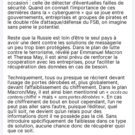
occasion : celle de détecter d’éventuelles failles de
sécurité. Quand on connait l’importance de ces
dernières dans la « cyberguerre » qui se joue entre
gouvernements, entreprises et groupes de pirates et
le double rôle d’attaque/défense du FSB, on imagine
sans peine le potentiel.
Reste que la Russie est loin d’être le seul pays à
avoir une dent contre les solutions de messagerie
un peu trop bien protégées. Dans le plan de lutte
contre le terrorisme, révélé
par Emmanuel Macron
et Therasa May
, il est ainsi prévu de renforcer la
coopération avec les entreprises, pour faciliter la
récupération des données en cas de besoin.
Techniquement, tous ou presque
se récrient
devant
l’usage de portes dérobées et, plus globalement,
devant l’affaiblissement du
chiffrement
. Dans le plan
Macron/May, il est ainsi bien mentionné un «
accès au
contenu chiffré
» mais «
sans portes dérobées
». En cas
de
chiffrement
de bout en bout cependant, l’un ne
peut pas aller sans l’autre, puisque l’éditeur, quel
qu’il soit, ne devient qu’un relais pour des
informations dont il ne possède pas la clé. Sans
introduire spécifiquement de faiblesse dans ce type
de solution, aucune chance donc de récupérer quoi
que ce soit.