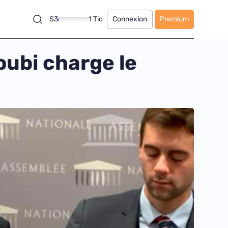
S3
1 Tio
Connexion
Premium
oubi charge le