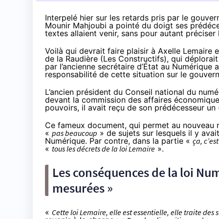
Interpelé hier sur les retards pris par le gouv
Mounir Mahjoubi a pointé du doigt ses prédéce
textes allaient venir, sans pour autant préciser
Voilà qui devrait faire plaisir à Axelle Lemair
de la Raudière (Les Constructifs), qui déplorai
par l’ancienne secrétaire d’État au Numérique ai
responsabilité de cette situation sur le gouve
L’ancien président du Conseil national du num
devant la commission des affaires économiques
pouvoirs, il avait reçu de son prédécesseur un
Ce fameux document, qui permet au nouveau min
«
pas beaucoup
» de sujets sur lesquels il y ava
Numérique. Par contre, dans la partie «
ça, c’es
«
tous les décrets de la loi Lemaire
».
Les conséquences de la loi Nu
mesurées »
«
Cette loi Lemaire, elle est essentielle, elle traite des 