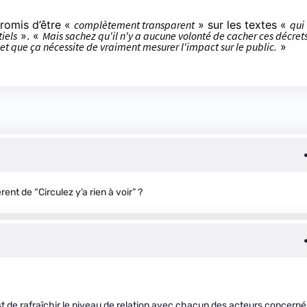
promis d’être «
complètement transparent
» sur les textes «
qui
iels
». «
Mais sachez qu'il n'y a aucune volonté de cacher ces décrets
t que ça nécessite de vraiment mesurer l'impact sur le public.
»
ent de “Circulez y’a rien à voir” ?
st de rafraîchir le niveau de relation avec chacun des acteurs concerné