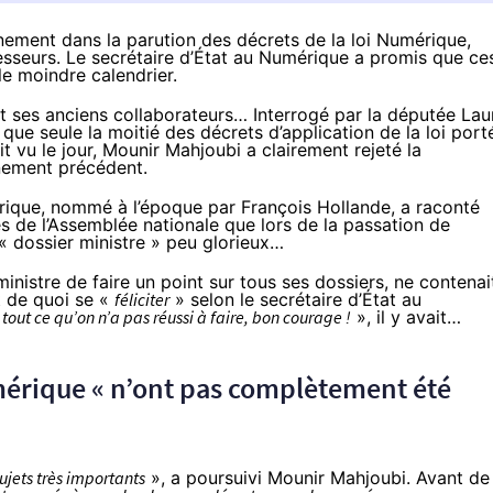
ernement dans la parution des décrets de la loi Numérique,
sseurs. Le secrétaire d’État au Numérique a promis que ce
 le moindre calendrier.
e et ses anciens collaborateurs… Interrogé par la députée Lau
t que
seule la moitié des décrets d’application de la loi port
t vu le jour
, Mounir Mahjoubi a clairement rejeté la
rnement précédent.
érique, nommé à l’époque par François Hollande, a raconté
 de l’Assemblée nationale que lors de la passation de
 « dossier ministre » peu glorieux…
istre de faire un point sur tous ses dossiers, ne contenai
it de quoi se «
féliciter
» selon le secrétaire d’État au
t tout ce qu’on n’a pas réussi à faire, bon courage !
», il y avait…
mérique « n’ont pas complètement été
sujets très importants
», a poursuivi Mounir Mahjoubi. Avant de