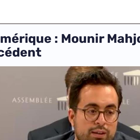
umérique : Mounir Mahj
cédent