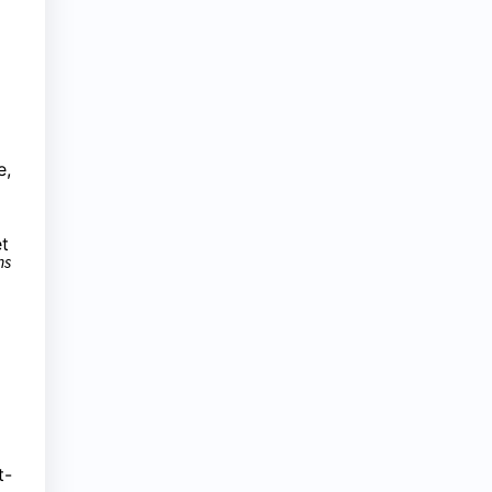
e,
et
ns
t-