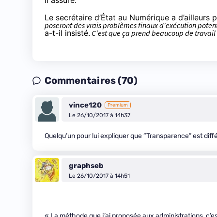
il assuré.
Le secrétaire d’État au Numérique a d’ailleurs 
poseront des vrais problèmes finaux d'exécution potent
a-t-il insisté.
C'est que ça prend beaucoup de travail e
Commentaires (70)
vince120
Premium
Le 26/10/2017 à 14h37
Quelqu’un pour lui expliquer que “Transparence” est différ
graphseb
Le 26/10/2017 à 14h51
« La méthode que j’ai proposée aux administrations, c’e