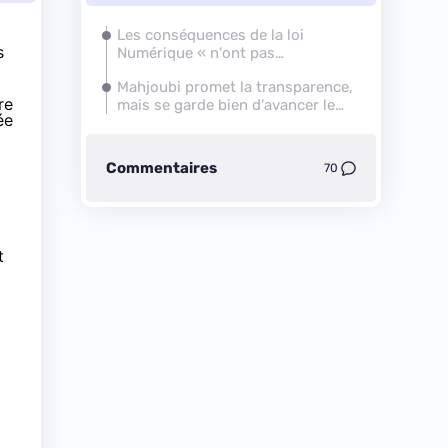
Les conséquences de la loi
s
Numérique « n'ont pas
complètement été mesurées »
Mahjoubi promet la transparence,
re
mais se garde bien d'avancer le
ée
moindre calendrier
Commentaires
70
t