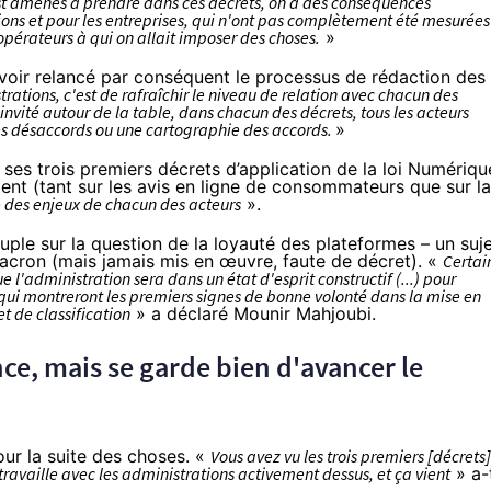
est amenés à prendre dans ces décrets, on a des conséquences
ons et pour les entreprises, qui n'ont pas complètement été mesurées
opérateurs à qui on allait imposer des choses.
»
avoir relancé par conséquent le processus de rédaction des
ations, c'est de rafraîchir le niveau de relation avec chacun des
éinvité autour de la table, dans chacun des décrets, tous les acteurs
es désaccords ou une cartographie des accords.
»
ses trois premiers décrets d’application de la loi Numériqu
ent (tant sur
les avis en ligne de consommateurs
que sur la
 des enjeux de chacun des acteurs
».
ouple sur la question de la loyauté des plateformes – un suj
. Macron (mais jamais mis en œuvre, faute de décret). «
Certai
 l'administration sera dans un état d'esprit constructif (...) pour
qui montreront les premiers signes de bonne volonté dans la mise en
t de classification
» a déclaré Mounir Mahjoubi.
e, mais se garde bien d'avancer le
our la suite des choses. «
Vous avez vu les trois premiers [décrets]
Je travaille avec les administrations activement dessus, et ça vient
» a-