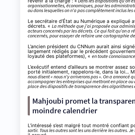
revenir à la charge : «
Dans les dispositions qu'on 
organisationnelles, économiques, pour les administrati
ou dans lesquelles on n'a pas complètement inclus les 
Le secrétaire d’État au Numérique a expliqué 
décrets. «
La méthode que j'ai proposée aux administr
acteurs concernés par les décrets. Ce qui fait qu'on a r
concernés, pour essayer de refaire une cartographie d
L’ancien président du CNNum aurait ainsi signé 
largement rédigés par le précédent gouvernem
loyauté des plateformes
), «
en toute connaissance
L’exécutif entend d’ailleurs se montrer assez s
porté initialement, rappelons-le, dans la loi..
nous disent « nous n'y arriverons pas ». On a annoncé que
accompagner les entreprises qui mettront en place ou 
place des dispositifs de transparence des algorithmes e
Mahjoubi promet la transparenc
moindre calendrier
L’intéressé s’est malgré tout montré confiant p
sortir. Tous les autres sont les uns derrière les autres. 