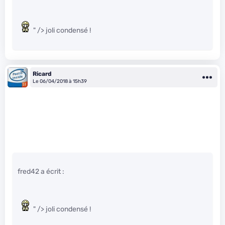
" /> joli condensé !
Ricard
Le 06/04/2018 à 15h39
fred42 a écrit :
" /> joli condensé !