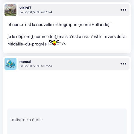
vizir67
Le 06/04/2018 à 07h24
et non…c’est la nouvelle orthographe (merci Hollande) !
je le déplore(( comme toi)) mais c”est ainsi, c’est le revers de la
Médaille-du-progrés !
" />
momal
Le 06/04/2018 à 07h33
tmtisfree a écrit :