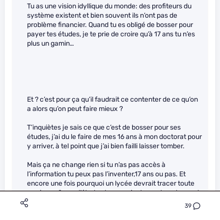
Tu as une vision idyllique du monde: des profiteurs du
système existent et bien souvent ils n’ont pas de
problème financier. Quand tu es obligé de bosser pour
payer tes études, je te prie de croire qu’à 17 ans tu n’es
plus un gamin…
Et ? c’est pour ça qu’il faudrait ce contenter de ce qu’on
a alors qu’on peut faire mieux ?
T’inquiètes je sais ce que c’est de bosser pour ses
études, j’ai du le faire de mes 16 ans à mon doctorat pour
y arriver, à tel point que j’ai bien failli laisser tomber.
Mais ça ne change rien si tu n’as pas accès à
l’information tu peux pas l’inventer,17 ans ou pas. Et
encore une fois pourquoi un lycée devrait tracer toute
sa vie sur 2 ans d’étude alors que justement on demande
d’être mobile dans la société d’aujourd’hui, c’est un peu
39
paradoxal non ?