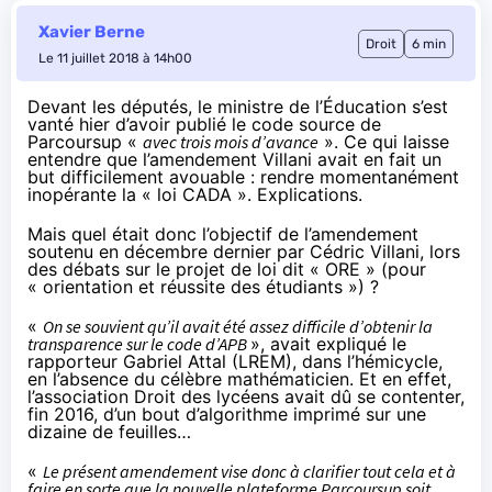
Xavier Berne
Droit
6 min
Le 11 juillet 2018 à 14h00
Devant les députés, le ministre de l’Éducation s’est
vanté hier d’avoir publié le code source de
Parcoursup «
avec trois mois d’avance
». Ce qui laisse
entendre que l’amendement Villani avait en fait un
but difficilement avouable : rendre momentanément
inopérante la « loi CADA ». Explications.
Mais quel était donc l’objectif de l’amendement
soutenu en décembre dernier par Cédric Villani, lors
des débats sur le projet de loi dit « ORE » (pour
« orientation et réussite des étudiants ») ?
«
On se souvient qu’il avait été assez difficile d’obtenir la
transparence sur le code d’APB
»,
avait expliqué
le
rapporteur Gabriel Attal (LREM), dans l’hémicycle,
en l’absence du célèbre mathématicien. Et en effet,
l’association Droit des lycéens avait dû se contenter,
fin 2016, d’un bout d’algorithme
imprimé sur une
dizaine de feuilles…
«
Le présent amendement vise donc à clarifier tout cela et à
faire en sorte que la nouvelle plateforme Parcoursup soit