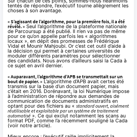
Sur chacun de ces points, sommes-nous néanmoins
tentés de répondre, l’exécutif tourne allègrement les
choses à son avantage.
« S’agissant de l’algorithme, pour la première fois, il a été
révélé. »
Seul l’algorithme de la plateforme nationale
de Parcoursup a été publié. Il n’en va pas de même
pour ce qu’on appelle parfois les « algorithmes
locaux »,
en dépit des promesses de Frédérique
Vidal et Mounir Mahjoubi
. Or c’est cet outil d’aide à
la décision qui permet à certaines universités de
moduler différents paramètres pour sélectionner
des candidats. Nous avons d’ailleurs saisi la Cada à
ce sujet en avril dernier.
« Auparavant, l’algorithme d’APB se transmettait sur un
bout de papier. »
L’algorithme d’APB avait certes été
transmis sur la base d’un document papier, mais
c’était en 2016. Dorénavant, la loi Numérique impose
à l’administration de répondre aux demandes de
communication de documents administratifs en
optant pour des fichiers au «
standard ouvert, aisément
réutilisable et exploitable par un système de traitement
automatisé
». Ce qui exclut notamment les scans au
format PDF, comme l’a récemment souligné la Cada
(
voir notre article
).
Mieux encore : l’exécutif raille implicitement la