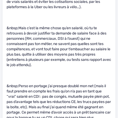
de vrais salariés et éviter les cotisations sociales, par les
plateformes à la Uber ou les livreurs à vélo…).
&nbsp;Mais c’est la même chose qu’en salarié, où tu te
retrouves à devoir justifier ta demande de salaire face à des
personnes (RH, commerciaux, DSI à l’ouest) qui ne
connaissent pas ton métier, ne savent pas quelles sont tes
compétences, et vont tout faire pour t’embaucher au salaire le
plus bas, quitte à utiliser des moyens pas très propres
(entretiens à plusieurs par exemple, ou tests sans rapport avec
le job attendu).
&nbsp;Perso en portage j’ai presque doublé mon net (mais il
faut prendre en compte les frais qu’on n’a pas en tant que
“vrai” salarié en CDI : pas de congés, mutuelle payée plein pot,
pas d’avantage tels que les réductions CE, les trucs payées par
la boite, etc). Mais au final j’ai quand même été gagnant en
portage. Ce permet même d’avoir accès à un prêt bancaire car
pour la banque tu as un CDI, chose qui sera bien plus