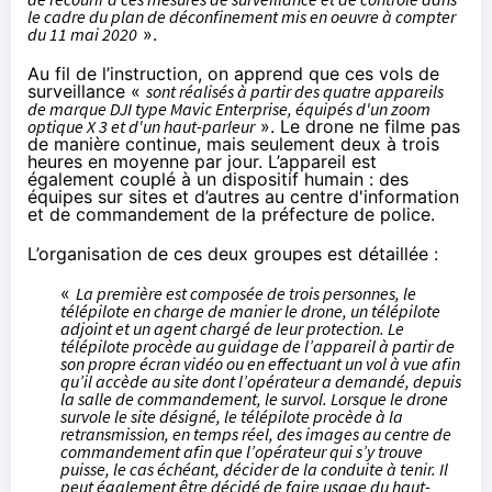
le cadre du plan de déconfinement mis en oeuvre à compter
du 11 mai 2020
».
Au fil de l’instruction, on apprend que ces vols de
surveillance «
sont réalisés à partir des quatre appareils
de marque DJI type Mavic Enterprise, équipés d'un zoom
optique X 3 et d'un haut-parleur
». Le drone ne filme pas
de manière continue, mais seulement deux à trois
heures en moyenne par jour. L’appareil est
également couplé à un dispositif humain : des
équipes sur sites et d’autres au centre d'information
et de commandement de la préfecture de police.
L’organisation de ces deux groupes est détaillée :
«
La première est composée de trois personnes, le
télépilote en charge de manier le drone, un télépilote
adjoint et un agent chargé de leur protection. Le
télépilote procède au guidage de l’appareil à partir de
son propre écran vidéo ou en effectuant un vol à vue afin
qu’il accède au site dont l’opérateur a demandé, depuis
la salle de commandement, le survol. Lorsque le drone
survole le site désigné, le télépilote procède à la
retransmission, en temps réel, des images au centre de
commandement afin que l’opérateur qui s’y trouve
puisse, le cas échéant, décider de la conduite à tenir. Il
peut également être décidé de faire usage du haut-