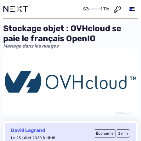
S3
1 Tio
Stockage objet : OVHcloud se
paie le français OpenIO
Mariage dans les nuages
David Legrand
Économie
3 min
Le 23 juillet 2020 à 11h18