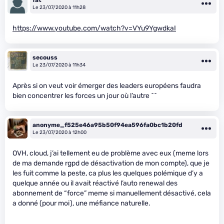
fat
Le 23/07/2020 à 11h28
https://www.youtube.com/watch?v=VYu9YgwdkaI
secouss
Le 23/07/2020 à 11h34
Après si on veut voir émerger des leaders européens faudra
bien concentrer les forces un jour où l’autre ^^
anonyme_f525e46a95b50f94ea596fa0bc1b20fd
Le 23/07/2020 à 12h00
OVH, cloud, j’ai tellement eu de problème avec eux (meme lors
de ma demande rgpd de désactivation de mon compte), que je
les fuit comme la peste, ca plus les quelques polémique d’y a
quelque année ou il avait réactivé l’auto renewal des
abonnement de “force” meme si manuellement désactivé, cela
a donné (pour moi), une méfiance naturelle.