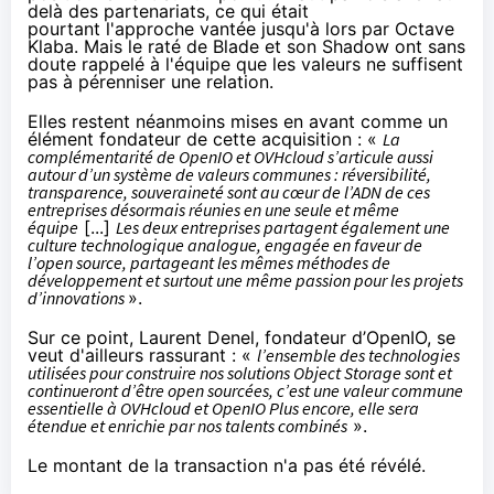
delà des partenariats, ce qui était
pourtant
l'approche vantée
jusqu'à lors par Octave
Klaba. Mais
le raté de Blade et son Shadow
ont sans
doute rappelé à l'équipe que les valeurs ne suffisent
pas à pérenniser une relation.
Elles restent néanmoins mises en avant comme un
élément fondateur de cette acquisition : «
La
complémentarité de OpenIO et OVHcloud s’articule aussi
autour d’un système de valeurs communes : réversibilité,
transparence, souveraineté sont au cœur de l’ADN de ces
entreprises désormais réunies en une seule et même
équipe
[...]
Les deux entreprises partagent également une
culture technologique analogue, engagée en faveur de
l’open source, partageant les mêmes méthodes de
développement et surtout une même passion pour les projets
d’innovations
».
Sur ce point, Laurent Denel, fondateur d’OpenIO, se
veut d'ailleurs rassurant : «
l’ensemble des technologies
utilisées pour construire nos solutions Object Storage sont et
continueront d’être open sourcées, c’est une valeur commune
essentielle à OVHcloud et OpenIO Plus encore, elle sera
étendue et enrichie par nos talents combinés
».
Le montant de la transaction n'a pas été révélé.