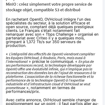
MinIO : créez simplement votre propre service de
stockage objet, compatible S3 et distribué
En rachetant OpenIO, OVHcloud intègre l'un des
spécialistes du secteur, à la solution efficace et
open source, comptant déjà
quelques prestigieux
clients
. Le Français s'était notamment fait
remarquer avec son «
Tbps Challenge
» organisé en
partenariat avec Criteo il y a quelques mois,
grimpant à 1,372 Tb/s sur 350 serveurs de
production.
«
L’intégralité des effectifs de OpenIO viendront compléter
les équipes OVHcloud, à Roubaix, Paris, mais aussi à
l’international
» précise le communiqué. «
En plus de
ses performances record, la technologie développée par
OpenIO offre une évolutivité infinie, qui n'implique pas la
reconstruction des données lors de l'ajout de ressources à la
plateforme. L’association de la richesse fonctionnelle et la
performance de la technologie OpenIO à l’expertise
industrielle et d’infrastructure cloud d’OVHcloud se veut
prometteuse
», notamment en termes de
performances/prix.
Avec cette annonce, OVHcloud semble changer de
positionnement sur un point : il faut parfois aller au-