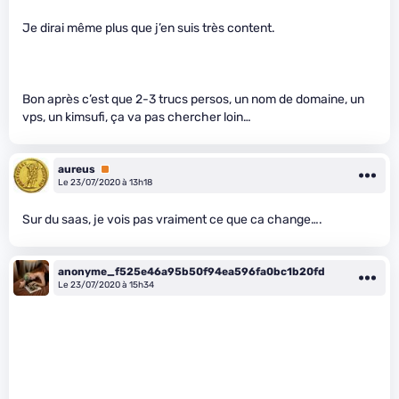
Je dirai même plus que j’en suis très content.
Bon après c’est que 2-3 trucs persos, un nom de domaine, un
vps, un kimsufi, ça va pas chercher loin…
aureus
Premium
Le 23/07/2020 à 13h18
Sur du saas, je vois pas vraiment ce que ca change….
anonyme_f525e46a95b50f94ea596fa0bc1b20fd
Le 23/07/2020 à 15h34