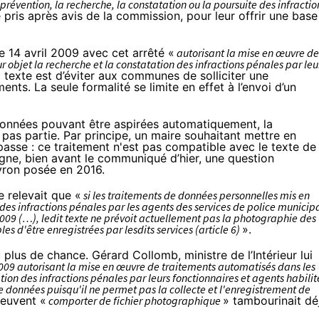
 prévention, la recherche, la constatation ou la poursuite des infractio
é pris après avis de la commission, pour leur offrir une base
le 14 avril 2009
avec cet arrêté «
autorisant la mise en œuvre de
bjet la recherche et la constatation des infractions pénales par leu
tel texte est d’éviter aux communes de solliciter une
nts. La seule formalité se limite en effet à l’envoi d’un
s données pouvant être aspirées automatiquement, la
 pas partie. Par principe, un maire souhaitant mettre en
sse : ce traitement n'est pas compatible avec le texte de
oigne, bien avant le communiqué d’hier,
une question
yron posée en 2016.
e relevait que «
si les traitements de données personnelles mis en
des infractions pénales par les agents des services de police municip
 2009 (…), ledit texte ne prévoit actuellement pas la photographie des
es d'être enregistrées par lesdits services (article 6)
».
plus de chance. Gérard Collomb, ministre de l’Intérieur lui
 2009 autorisant la mise en œuvre de traitements automatisés dans les
on des infractions pénales par leurs fonctionnaires et agents habilit
de données puisqu'il ne permet pas la collecte et l'enregistrement de
peuvent «
comporter de fichier photographique
» tambourinait dé