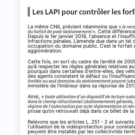
Les LAPI pour contrôler les for
La même CNIL prévient néanmoins que «
le reco
du forfait de post-stationnement
». Cette différenc
Depuis
le 1er janvier 2018
, l'absence et l'insu
infractions pénales. L’amende due dans un tel 
occupation du domaine public. C’est le forfait
agglomération.
Cette fois, on sort du cadre de l’arrêté de 200
qu’à respecter les règles générales relatives a
pourquoi dans certaines d'entre-elles, des véhi
des agents constatent le défaut ou l’insuffisa
limitée au seul domaine du stationnement payant (abs
ministère de l’Intérieur dans sa réponse de 2017
Ainsi, «
toute utilisation d'un dispositif de lecture au
dans le champ infractionnel (stationnements gênants, t
régime de l'autorisation par acte réglementaire et néces
prose qu’on retrouvait déjà dans ce billet de l
Relevons que les articles
L. 251 - 2 et suivants
l'utilisation de la vidéoprotection pour constate
peuvent être installés par les collectivités terr