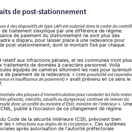
faits de post-stationnement
urs à des dispositifs de type LAPI est autorisé dans le cadre du contrô
e de traitement s’explique par une différence de régime.
ffisance de paiement du stationnement ne sont plus des
cadre a disparu, pour laisser place à une redevance pour
 de post-stationnement, dont le montant fixé par chaque
9 relatif aux infractions pénales, et les communes n’ont plus
ux traitements de données à caractère personnel. Voilà
cules équipés de caméras sillonnent les rues pour qu’ensuit
nce de paiement de la redevance. «
Cette possibilité est cependa
ence et insuffisance de paiement)
» avait prévenu en ce sens le
.
tomatisée des plaques d'immatriculation pour constater les faits resta
rès gênants, interdits, abusifs ou dangereux) continue de relever du
site donc un arrêté du ministre d'État, ministre de l'Intérieur
». Une
a CNIL,
publié à l’occasion de ce changement de régime
.
 du Code de la sécurité intérieure
(CSI), prévoient bien
r les «
infractions aux règles de la circulation
». Ces systèmes
itoriales après autorisation de l'autorité préfectorale