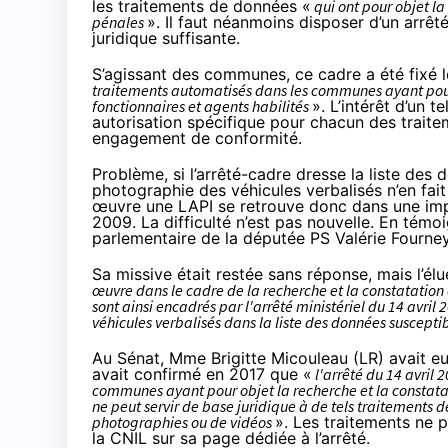
les traitements de données «
qui ont pour objet la
pénales
». Il faut néanmoins disposer d’un arrêt
juridique suffisante.
S’agissant des communes, ce cadre a été fixé
traitements automatisés dans les communes ayant pour o
fonctionnaires et agents habilités
». L’intérêt d’un 
autorisation spécifique pour chacun des traiteme
engagement de conformité.
Problème, si l’arrêté-cadre dresse la liste de
photographie des véhicules verbalisés n’en fait
œuvre une LAPI se retrouve donc dans une impa
2009. La difficulté n’est pas nouvelle. En tém
parlementaire
de la députée PS Valérie Fourne
Sa missive était restée sans réponse, mais l’élu
œuvre dans le cadre de la recherche et la constatation 
sont ainsi encadrés par l'arrêté ministériel du 14 avril
véhicules verbalisés dans la liste des données susceptibl
Au Sénat, Mme Brigitte Micouleau (LR) avait eu 
avait
confirmé en 2017
que «
l'arrêté du 14 avril
communes ayant pour objet la recherche et la constatati
ne peut servir de base juridique à de tels traitements 
photographies ou de vidéos
». Les traitements ne 
la CNIL sur
sa page dédiée à l’arrêté
.