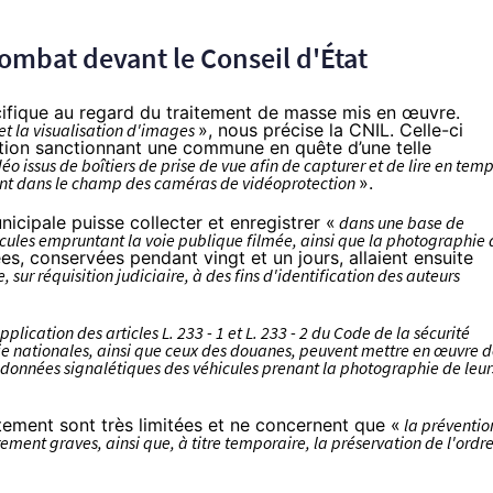
mbat devant le Conseil d'État
ifique au regard du traitement de masse mis en œuvre.
et la visualisation d'images
», nous précise la CNIL. Celle-ci
tion
sanctionnant une commune en quête d’une telle
déo issus de boîtiers de prise de vue afin de capturer et de lire en tem
sant dans le champ des caméras de vidéoprotection
».
unicipale puisse collecter et enregistrer «
dans une base de
cules empruntant la voie publique filmée, ainsi que la photographie 
es, conservées pendant vingt et un jours, allaient ensuite
sur réquisition judiciaire, à des fins d'identification des auteurs
plication des articles L. 233 - 1 et L. 233 - 2 du Code de la sécurité
erie nationales, ainsi que ceux des douanes, peuvent mettre en œuvre 
s données signalétiques des véhicules prenant la photographie de leur
traitement sont très limitées et ne concernent que «
la préventio
rement graves, ainsi que, à titre temporaire, la préservation de l'ordr