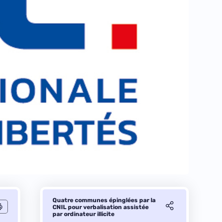
Quatre communes épinglées par la
CNIL pour verbalisation assistée
par ordinateur illicite