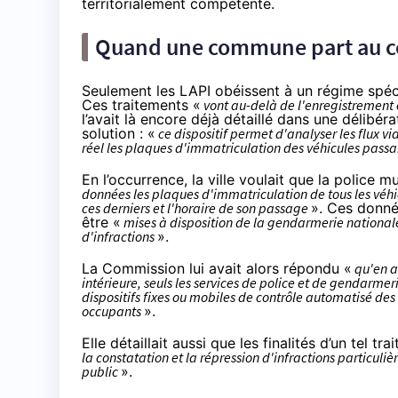
territorialement compétente.
Quand une commune part au co
Seulement les LAPI obéissent à un régime spéc
Ces traitements «
vont au-delà de l'enregistrement 
l’avait là encore déjà détaillé dans
une délibéra
solution : «
ce dispositif permet d'analyser les flux vi
réel les plaques d'immatriculation des véhicules pas
En l’occurrence, la ville voulait que la police m
données les plaques d'immatriculation de tous les véhi
ces derniers et l'horaire de son passage
». Ces donné
être «
mises à disposition de la gendarmerie nationale, 
d'infractions
».
La Commission lui avait alors répondu «
qu'en ap
intérieure, seuls les services de police et de gendarm
dispositifs fixes ou mobiles de contrôle automatisé de
occupants
».
Elle détaillait aussi que les finalités d’un tel 
la constatation et la répression d'infractions particuliè
public
».