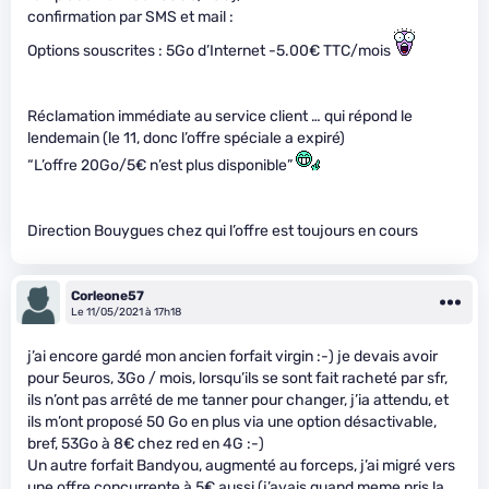
confirmation par SMS et mail :
Options souscrites : 5Go d’Internet -5.00€ TTC/mois
Réclamation immédiate au service client … qui répond le
lendemain (le 11, donc l’offre spéciale a expiré)
“L’offre 20Go/5€ n’est plus disponible”
Direction Bouygues chez qui l’offre est toujours en cours
Corleone57
Le 11/05/2021 à 17h18
j’ai encore gardé mon ancien forfait virgin :-) je devais avoir
pour 5euros, 3Go / mois, lorsqu’ils se sont fait racheté par sfr,
ils n’ont pas arrêté de me tanner pour changer, j’ia attendu, et
ils m’ont proposé 50 Go en plus via une option désactivable,
bref, 53Go à 8€ chez red en 4G :-)
Un autre forfait Bandyou, augmenté au forceps, j’ai migré vers
une offre concurrente à 5€ aussi (j’avais quand meme pris la