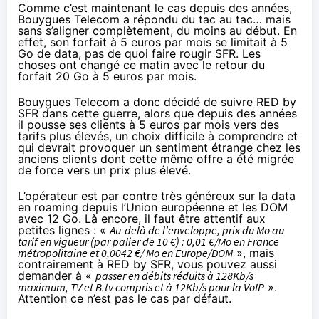
Comme c’est maintenant le cas depuis des années,
Bouygues Telecom a répondu du tac au tac… mais
sans s’aligner complètement, du moins au début. En
effet, son forfait à 5 euros par mois se limitait à 5
Go de data, pas de quoi faire rougir SFR. Les
choses ont changé ce matin avec le retour du
forfait
20 Go à 5 euros par mois
.
Bouygues Telecom a donc décidé de suivre RED by
SFR dans cette guerre, alors que depuis des années
il pousse ses clients à 5 euros par mois vers des
tarifs plus élevés, un choix difficile à comprendre et
qui devrait provoquer un sentiment étrange chez les
anciens clients dont cette même offre a été migrée
de force vers un prix plus élevé.
L’opérateur est par contre très généreux sur la data
en roaming depuis l’Union européenne et les DOM
avec 12 Go. Là encore, il faut être attentif aux
petites lignes : «
Au-delà de l’enveloppe, prix du Mo au
tarif en vigueur (par palier de 10 €) : 0,01 €/Mo en France
métropolitaine et 0,0042 €/ Mo en Europe/DOM
», mais
contrairement à RED by SFR, vous pouvez aussi
demander à «
passer en débits réduits à 128Kb/s
maximum, TV et B.tv compris et à 12Kb/s pour la VoIP
».
Attention ce n’est pas le cas par défaut.