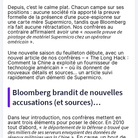
Depuis, c’est le calme plat. Chacun campe sur ses
positions : aucune société n’a apporté la preuve
formelle de la présence d’une puce-espionne sur
une carte mère Supermicro, tandis que Bloomberg
n’a fait aucune rétractation. Nos confrères au
contraire
affirmaient
avoir une «
nouvelle preuve de
piratage de matériel Supermicro chez un opérateur
américain
».
Une nouvelle saison du feuilleton débute, avec
un
nouvel article
de nos confrères – « The Long Hack :
Comment la Chine a exploité un fournisseur de
technologie américain » – où ils donnent de
nouveaux détails et sources… un article suivi
rapidement d’un démenti de Supermicro.
Bloomberg brandit de nouvelles
accusations (et sources)…
Dans leur introduction, nos confrères mettent en
avant trois éléments pour poser le décor. En 2010
tout d’abord, «
le département de la Défense a trouvé que
des milliers de ses serveurs envoyaient des données de
réseaux militaires vers la Chine
». En cause, un bout de