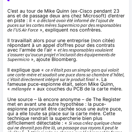
C’est au tour de Mike Quinn (ex-Cisco pendant 23
ans et de passage deux ans chez Microsoft) d’entrer
en piste : il «
a déclaré avoir été informé de l'ajout de
puces sur les cartes mères Supermicro par des responsables
de l'US Air Force
», expliquent nos confrères.
Il travaillait alors pour une entreprise (non citée)
répondant à un appel d’offres pour des contrats
avec l'armée de l'air «
et les responsables voulaient
s'assurer qu'aucun projet n'inclurait des équipements de
Supermicro
», ajoute Bloomberg.
Il explique que «
ce n’était pas un simple gars qui volait
une carte-mère et soudait une puce dans sa chambre d’hôtel,
c’était directement intégré sur le produit final
». La
fameuse puce-espionne était, selon Mike Quinn,
«
mélangée
» aux couches du PCB de la carte mère.
Une source – là encore anonyme –
de The Register
met en avant une autre hypothèse : la puce-
espionne pourrait être cachée sous une autre puce,
qui a elle toute sa place sur la carte mère. Cette
technique rendrait la supercherie bien plus
difficilement détectable : «
Si vous créez quelque chose
qui ne devrait pas être là, un passage aux rayons X peut le