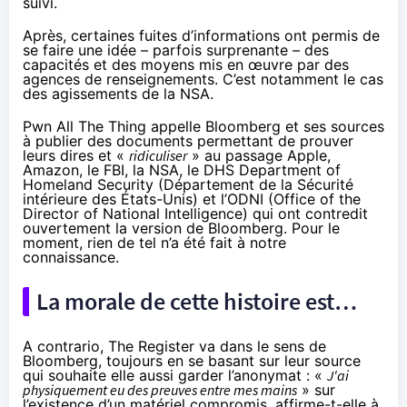
suivi.
Après, certaines fuites d’informations ont permis de
se faire une idée – parfois surprenante – des
capacités et des moyens mis en œuvre par des
agences de renseignements. C’est notamment le cas
des agissements de la NSA.
Pwn All The Thing appelle Bloomberg et ses sources
à publier des documents permettant de prouver
leurs dires et «
ridiculiser
» au passage Apple,
Amazon, le FBI, la NSA, le DHS Department of
Homeland Security (Département de la Sécurité
intérieure des États-Unis) et l’ODNI (Office of the
Director of National Intelligence) qui ont contredit
ouvertement la version de Bloomberg. Pour le
moment, rien de tel n’a été fait à notre
connaissance.
La morale de cette histoire est…
A contrario,
The Register
va dans le sens de
Bloomberg, toujours en se basant sur leur source
qui souhaite elle aussi garder l’anonymat : «
J'ai
physiquement eu des preuves entre mes mains
» sur
l’existence d’un matériel compromis, affirme-t-elle à