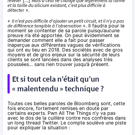
révéler
[…]
Mais si cela ne change que légèrement la forme
et la taille du silicium existant, c'est plus difficile à
détecter
».
«
Il n'est pas difficile d'ajouter un petit circuit, et il n'y a pas
de différence tangible à l'observation
». Il faudra pour le
moment se contenter de sa parole puisqu’aucune
preuve n’a été apportée. On peut évidemment se
demander comment elle a fait pour passer
inaperçue aux différentes vagues de vérifications
qui ont eu lieu en 2018. Des sociétés avec de gros
moyens et de gros enjeux sur la sécurité de leurs
clients se sont lancées dans des analyses très
poussées… sans rien trouver jusqu’à présent.
Et si tout cela n’était qu’un
« malentendu » technique ?
Toutes ces belles paroles de Bloomberg sont, cette
fois encore, fortement remises en doute par
certains experts.
Pwn All The Things
n’y va pas
avec le dos de la cuillère contre nos confrères dans
un long thread Twitter. Le compte soulève une piste
pour expliquer la situation :