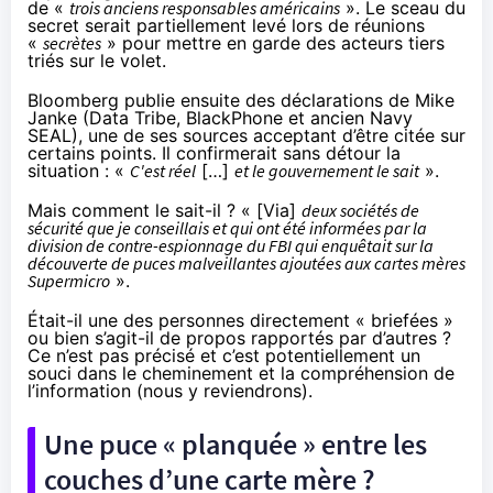
de «
trois anciens responsables américains
». Le sceau du
secret serait partiellement levé lors de réunions
«
secrètes
» pour mettre en garde des acteurs tiers
triés sur le volet.
Bloomberg publie ensuite des déclarations de Mike
Janke (Data Tribe, BlackPhone et ancien Navy
SEAL), une de ses sources acceptant d’être citée sur
certains points. Il confirmerait sans détour la
situation : «
C'est réel
[…]
et le gouvernement le sait
».
Mais comment le sait-il ? « [Via]
deux sociétés de
sécurité que je conseillais et qui ont été informées par la
division de contre-espionnage du FBI qui enquêtait sur la
découverte de puces malveillantes ajoutées aux cartes mères
Supermicro
».
Était-il une des personnes directement « briefées »
ou bien s’agit-il de propos rapportés par d’autres ?
Ce n’est pas précisé et c’est potentiellement un
souci dans le cheminement et la compréhension de
l’information (nous y reviendrons).
Une puce « planquée » entre les
couches d’une carte mère ?