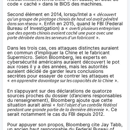
code « caché » dans le BIOS des machines.
Second élément en 2014, lorsqu’Intel a «
découvert
qu'un groupe de piratage chinois de haut vol avait pénétré
dans son réseau
». Enfin en 2
015, quand le FBI (Federal
Bureau of Investigation) a «
averti plusieurs entreprises
que des agents chinois avaient caché une puce avec une
porte dérobée dans les serveurs d'un fabricant
».
Dans les trois cas, ces attaques distinctes auraient
en commun d’impliquer la Chine et le fabricant
Supermicro. Selon Bloomberg, les experts en
cybersécurité américains auraient découvert le pot
aux roses il y a des années, mais les autorités
auraient décidé de garder leurs conclusions
secrètes pour essayer de contrer les attaques et
«
en apprendre davantage sur les capacités de la Chine
».
En s’appuyant sur des déclarations de quatorze
sources proches du dossier (d’anciens responsables
du renseignement), Bloomberg ajoute que cette
situation aurait ainsi «
fait l'objet d'un contrôle fédéral
pendant une grande partie de la dernière décennie
». Ce
serait notamment le cas du FBI depuis 2012.
Pour appuyer son propos, Bloomberg cite
Jay Tabb
,
un ancien haut responsable du Federal Bureau of