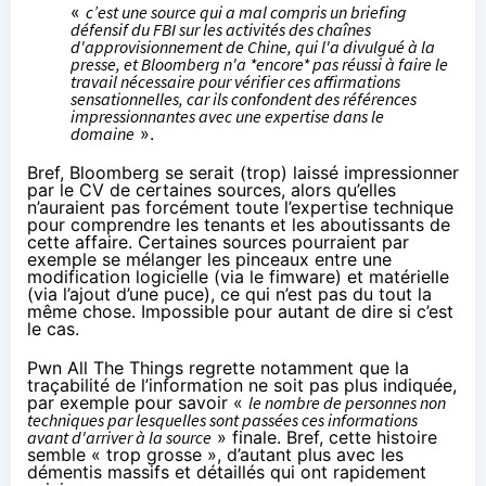
«
c’est une source qui a mal compris un briefing
défensif du FBI sur les activités des chaînes
d'approvisionnement de Chine, qui l'a divulgué à la
presse, et Bloomberg n'a *encore* pas réussi à faire le
travail nécessaire pour vérifier ces affirmations
sensationnelles, car ils confondent des références
impressionnantes avec une expertise dans le
domaine
».
Bref, Bloomberg se serait (trop) laissé impressionner
par le CV de certaines sources, alors qu’elles
n’auraient pas forcément toute l’expertise technique
pour comprendre les tenants et les aboutissants de
cette affaire. Certaines sources pourraient par
exemple se mélanger les pinceaux entre une
modification logicielle (via le fimware) et matérielle
(via l’ajout d’une puce), ce qui n’est pas du tout la
même chose. Impossible pour autant de dire si c’est
le cas.
Pwn All The Things regrette notamment que la
traçabilité de l’information ne soit pas plus indiquée,
par exemple pour savoir «
le nombre de personnes non
techniques par lesquelles sont passées ces informations
avant d'arriver à la source
» finale. Bref, cette histoire
semble « trop grosse », d’autant plus avec les
démentis massifs et détaillés qui ont rapidement