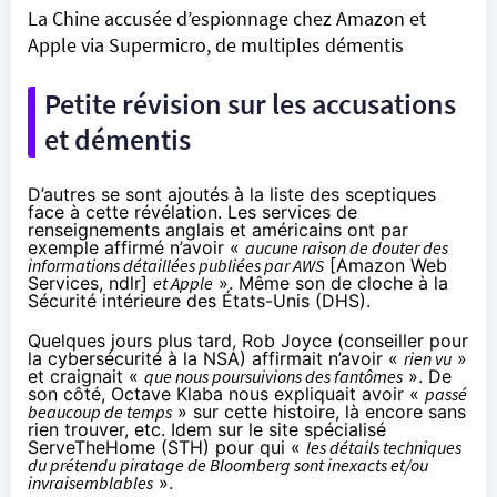
La Chine accusée d’espionnage chez Amazon et
Apple via Supermicro, de multiples démentis
Petite révision sur les accusations
et démentis
D’autres se sont ajoutés à la liste des sceptiques
face à cette révélation. Les services de
renseignements anglais et américains ont par
exemple
affirmé n’avoir
«
aucune raison de douter des
informations détaillées publiées par AWS
[Amazon Web
Services, ndlr]
et Apple
». Même son de cloche à la
Sécurité intérieure des États-Unis (DHS).
Quelques jours plus tard, Rob Joyce (conseiller pour
la cybersécurité à la NSA)
affirmait
n’avoir «
rien vu
»
et craignait «
que nous poursuivions des fantômes
». De
son côté, Octave Klaba
nous expliquait
avoir «
passé
beaucoup de temps
» sur cette histoire, là encore sans
rien trouver, etc. Idem sur le
site spécialisé
ServeTheHome
(STH) pour qui «
les détails techniques
du prétendu piratage de Bloomberg sont inexacts et/ou
invraisemblables
».