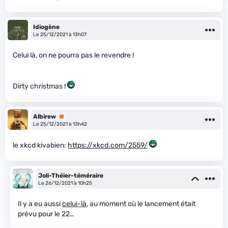
Idiogène
Le 25/12/2021 à 13h07
Celui là, on ne pourra pas le revendre !
Dirty christmas !
Albirew
Premium
Le 25/12/2021 à 13h42
le xkcd kivabien:
https://xkcd.com/2559/
Joli-Théier-téméraire
Le 26/12/2021 à 10h25
Il y a eu aussi
celui-là
, au moment où le lancement était
prévu pour le 22…