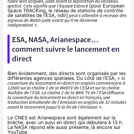
fusée sera larguée, juste avant la séparation du vaisseau
spatial. Cela signifie que l’équipe Estrack
[pour
European
Space TRACKing
, le réseau de stations de contrôle
de satellites de l’ESA, ndlr]
peut s’attendre à recevoir des
signaux de Webb juste avant qu’il ne devienne
indépendant
».
ESA, NASA, Arianespace…
comment suivre le lancement en
direct
Bien évidemment, des directs sont organisés par les
différentes agences spatiales. Du côté de l’ESA, «
la
couverture du lancement en direct en anglais commencera à
12h00 sur la
chaîne 1 de la WebTV de l’ESA
et sur la
chaîne
YouTube de l’ESA
. La
chaîne 2 de la Web TV de l’ESA
diffusera
la couverture du lancement en direct en français, une
traduction simultanée de l’émission en anglais de 32 minutes
avant le lancement jusqu’à la fin de l’émission
».
Le CNES est Arianespace sont également sur la
brèche, avec
un suivi en direct qui débutera à 13 h
.
La NASA répond elle aussi présente,
là encore sur
YouTube
.