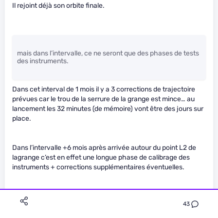
Il rejoint déjà son orbite finale.
mais dans l’intervalle, ce ne seront que des phases de tests
des instruments.
Dans cet interval de 1 mois il y a 3 corrections de trajectoire
prévues car le trou de la serrure de la grange est mince… au
lancement les 32 minutes (de mémoire) vont être des jours sur
place.
Dans l’intervalle +6 mois après arrivée autour du point L2 de
lagrange c’est en effet une longue phase de calibrage des
instruments + corrections supplémentaires éventuelles.
Les 10 ans courrent à partir de la mise en service in situ
43
puisque selon le planning des obsrervations le ré-orientage du
téléscope va consommer du carburant.