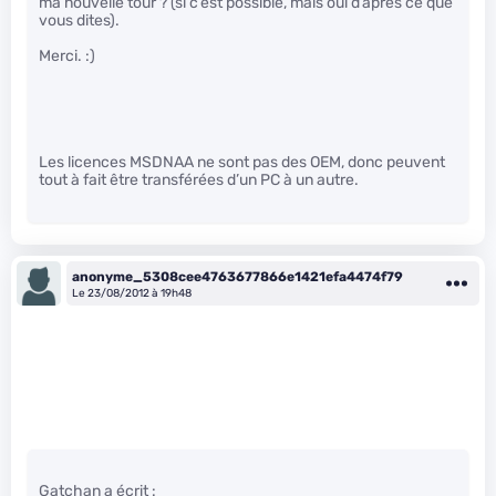
ma nouvelle tour ? (si c’est possible, mais oui d’après ce que
vous dites).
Merci. :)
Les licences MSDNAA ne sont pas des OEM, donc peuvent
tout à fait être transférées d’un PC à un autre.
anonyme_5308cee4763677866e1421efa4474f79
Le 23/08/2012 à 19h48
Gatchan a écrit :