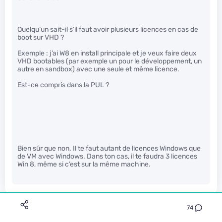
Quelqu’un sait-il s’il faut avoir plusieurs licences en cas de
boot sur VHD ?
Exemple : j’ai W8 en install principale et je veux faire deux
VHD bootables (par exemple un pour le développement, un
autre en sandbox) avec une seule et même licence.
Est-ce compris dans la PUL ?
Bien sûr que non. Il te faut autant de licences Windows que
de VM avec Windows. Dans ton cas, il te faudra 3 licences
Win 8, même si c’est sur la même machine.
dualboot
74
Le 23/08/2012 à 20h05