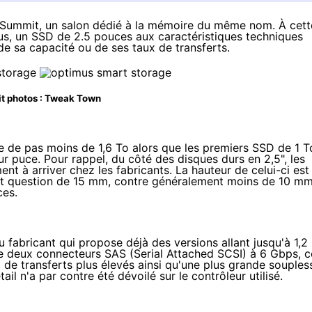
ry Summit, un salon dédié à la mémoire du même nom. À cett
s, un SSD de 2.5 pouces aux caractéristiques techniques
e sa capacité ou de ses taux de transferts.
t photos :
Tweak Town
ge de pas moins de 1,6 To alors que les premiers SSD de 1 T
 puce. Pour rappel, du côté des disques durs en 2,5", les
 à arriver chez les fabricants. La hauteur de celui-ci est
est question de 15 mm, contre généralement moins de 10 m
ces.
 fabricant qui propose déjà des versions allant jusqu'à 1,2
e deux connecteurs SAS (Serial Attached SCSI) à 6 Gbps, c
de transferts plus élevés ainsi qu'une plus grande souples
il n'a par contre été dévoilé sur le contrôleur utilisé.