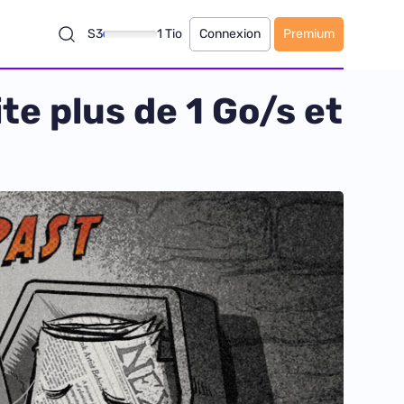
S3
1 Tio
Connexion
Premium
te plus de 1 Go/s et