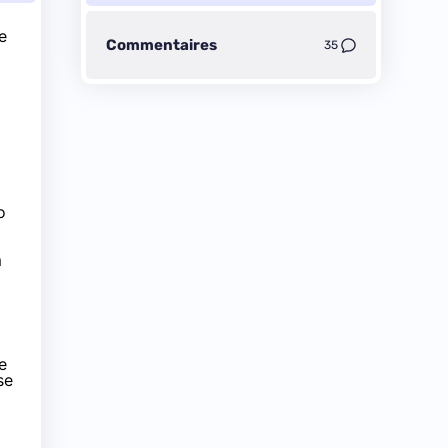
e
Commentaires
35
o
m
e
se