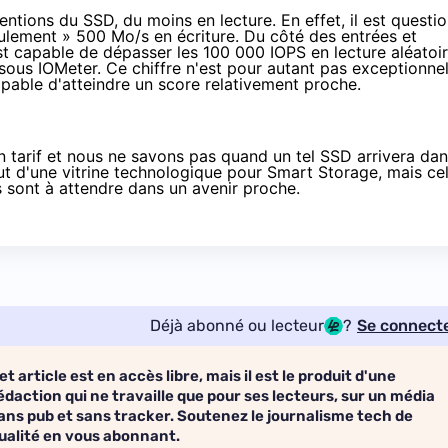
ntions du SSD, du moins en lecture. En effet, il est questi
ulement » 500 Mo/s en écriture. Du côté des entrées et
st capable de dépasser les 100 000 IOPS en lecture aléatoi
 sous IOMeter. Ce chiffre n'est pour autant pas exceptionne
pable d'atteindre un score relativement proche.
n tarif et nous ne savons pas quand un tel SSD arrivera da
out d'une vitrine technologique pour Smart Storage, mais ce
 sont à attendre dans un avenir proche.
Déjà abonné ou lecteur
?
Se connect
et article est en accès libre, mais il est le produit d'une
édaction qui ne travaille que pour ses lecteurs, sur un média
ans pub et sans tracker. Soutenez le journalisme tech de
ualité en vous abonnant.