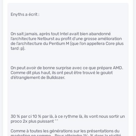
Enyths a écrit :
On sait jamais, après tout Intel avait bien abandonné
l’architecture Netburst au profit d’une grosse amélioration
de l’architecture du Pentium M (que l’on appellera Core plus
tard :p).
On peut avoir de bonne surprise avec ce que prépare AMD.
Comme dit plus haut, ils ont peut être trouvé le goulot
d’étranglement de Bulldozer.
30 % par ci 10 % par là, à ce rythme là, ils vont nous sortir un
proco 2x plus puissant ^^
Comme à toutes les générations sur les présentations du
marketing en somme… Pour atteindre
10
⁄
15
% dans la réalité..