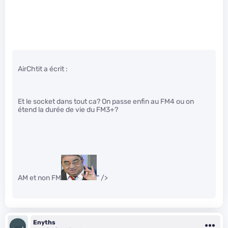
AirChtit a écrit :
Et le socket dans tout ca? On passe enfin au FM4 ou on
étend la durée de vie du FM3+?
AM et non FM
" />
Enyths