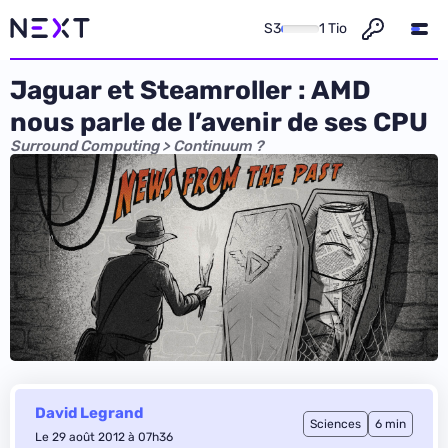
S3
1 Tio
Jaguar et Steamroller : AMD
nous parle de l’avenir de ses CPU
Surround Computing > Continuum ?
David Legrand
Sciences
6 min
Le 29 août 2012 à 07h36