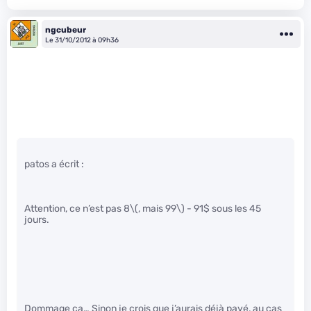
ngcubeur
Le 31/10/2012 à 09h36
patos a écrit :
Attention, ce n’est pas 8
\(, mais 99\)
- 91$ sous les 45
jours.
Dommage ça… Sinon je crois que j’aurais déjà payé, au cas