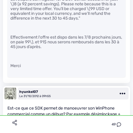
\)
8 (a 92 percent savings). Please note because this is a
very limited time offer. You’ll be charged
\(99 USD or
equivalent in your local currency, and we’ll refund the
difference in the next 30 to 45 days."
Effectivement l'offre est dispo dans les 7/8 prochains jours,
on paie 99\)
, et 91$ nous serons remboursés dans les 30 à
45 jours d’après.
Merci
hyunkel07
Le 31/10/2012 à 09h55
Est-ce que ce SDK permet de manoeuvrer son WinPhone
commercial comme un débug? Par exemple désimlockage +
débrand opérateur pour plus subir leur décision pour les MAJ
49