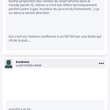
bonne proportion des ventes de smart phone dans le
monde parait-il), même si c’est loin d’être techniquement
parfait (usine à gaz, lourdeur du java et du framework…) ça
va dans la bonne direction.
Oui c’est sûr, faisons confiance à un OS fait par une boite qui
vit de la pub….
kwabena
Le 02/11/2012 à 10h02
arno53 a écrit :