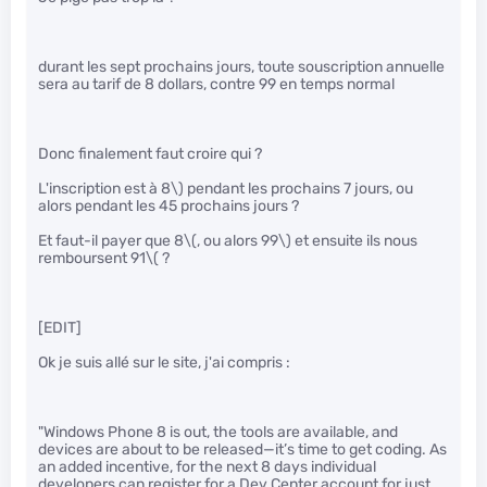
durant les sept prochains jours, toute souscription annuelle
sera au tarif de 8 dollars, contre 99 en temps normal
Donc finalement faut croire qui ?
L'inscription est à 8\)
pendant les prochains 7 jours, ou
alors pendant les 45 prochains jours ?
Et faut-il payer que 8
\(, ou alors 99\)
et ensuite ils nous
remboursent 91
\( ?
[EDIT]
Ok je suis allé sur le site, j'ai compris :
"Windows Phone 8 is out, the tools are available, and
devices are about to be released—it’s time to get coding. As
an added incentive, for the next 8 days individual
developers can register for a Dev Center account for just