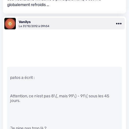
globalement refroidis …
Vanilys
Le 31/10/2012 à 09h54
patos a écrit :
Attention, ce n’est pas 8
\(, mais 99\)
- 91
\( sous les 45
jours.
Je pige pas trop là ?