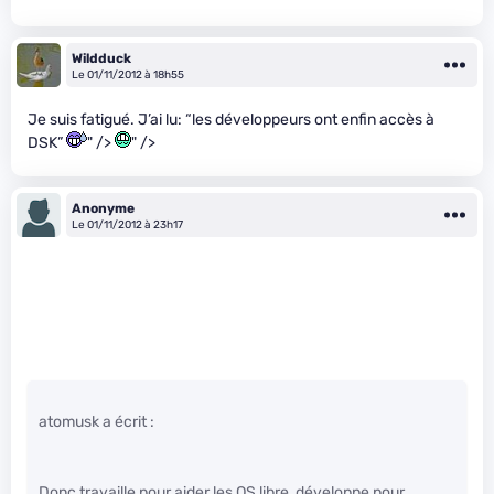
Wildduck
Le 01/11/2012 à 18h55
Je suis fatigué. J’ai lu: “les développeurs ont enfin accès à
DSK”
" />
" />
Anonyme
Le 01/11/2012 à 23h17
atomusk a écrit :
Donc travaille pour aider les OS libre, développe pour,