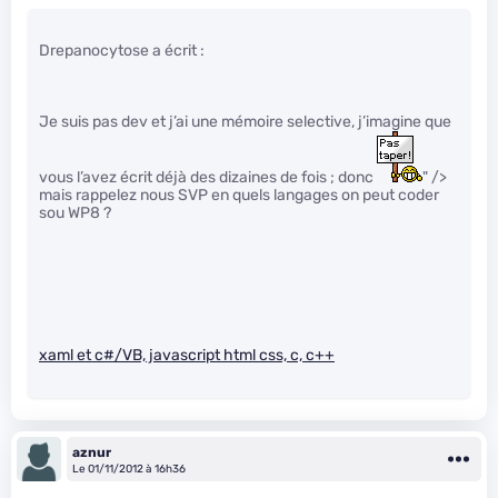
Drepanocytose a écrit :
Je suis pas dev et j’ai une mémoire selective, j’imagine que
vous l’avez écrit déjà des dizaines de fois ; donc
" />
mais rappelez nous SVP en quels langages on peut coder
sou WP8 ?
xaml et c#/VB, javascript html css, c, c++
aznur
Le 01/11/2012 à 16h36