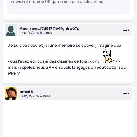
news sur chaque OS qui ne soit pas un du Linux.
Anonyme_f7d8f7f164fgnbw67p
Le 01/11/2012 à 08h58
Je suis pas dev et j’ai une mémoire selective, j’imagine que
vous l’avez écrit déjà des dizaines de fois ; donc
" />
mais rappelez nous SVP en quels langages on peut coder sou
WP8 ?
arno53
Le 01/11/2012 à 11h44