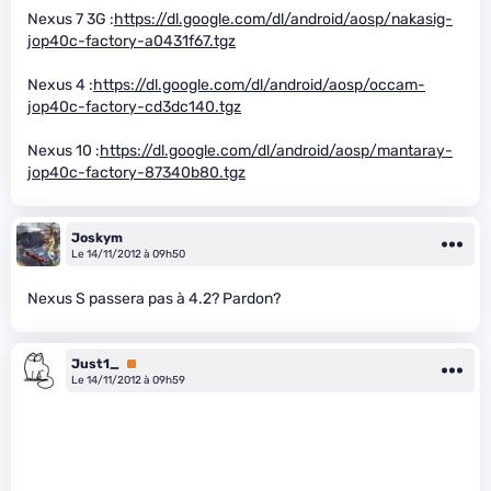
Nexus 7 3G :
https://dl.google.com/dl/android/aosp/nakasig-
jop40c-factory-a0431f67.tgz
Nexus 4 :
https://dl.google.com/dl/android/aosp/occam-
jop40c-factory-cd3dc140.tgz
Nexus 10 :
https://dl.google.com/dl/android/aosp/mantaray-
jop40c-factory-87340b80.tgz
Joskym
Le 14/11/2012 à 09h50
Nexus S passera pas à 4.2? Pardon?
Just1_
Premium
Le 14/11/2012 à 09h59