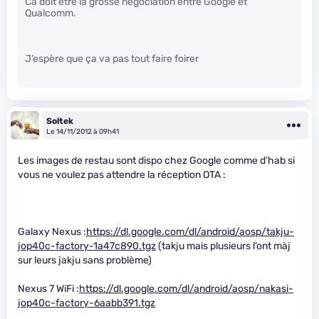
Ca doit être la grosse négociation entre Google et
Qualcomm.
J’espère que ça va pas tout faire foirer
Soltek
Le 14/11/2012 à 09h41
Les images de restau sont dispo chez Google comme d’hab si
vous ne voulez pas attendre la réception OTA :
Galaxy Nexus :
https://dl.google.com/dl/android/aosp/takju-
jop40c-factory-1a47c890.tgz
(takju mais plusieurs l’ont màj
sur leurs jakju sans problème)
Nexus 7 WiFi :
https://dl.google.com/dl/android/aosp/nakasi-
jop40c-factory-6aabb391.tgz