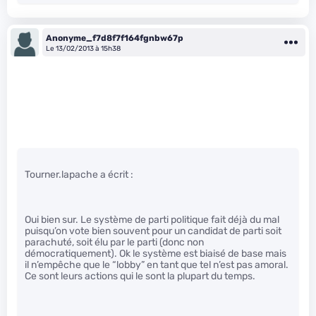
Anonyme_f7d8f7f164fgnbw67p
Le 13/02/2013 à 15h38
Tourner.lapache a écrit :
Oui bien sur. Le système de parti politique fait déjà du mal
puisqu’on vote bien souvent pour un candidat de parti soit
parachuté, soit élu par le parti (donc non
démocratiquement). Ok le système est biaisé de base mais
il n’empêche que le “lobby” en tant que tel n’est pas amoral.
Ce sont leurs actions qui le sont la plupart du temps.