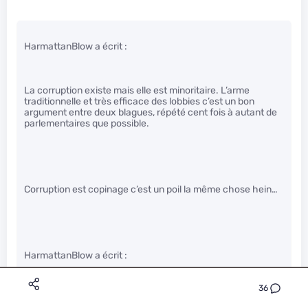
HarmattanBlow a écrit :
La corruption existe mais elle est minoritaire. L’arme
traditionnelle et très efficace des lobbies c’est un bon
argument entre deux blagues, répété cent fois à autant de
parlementaires que possible.
Corruption est copinage c’est un poil la même chose hein…
HarmattanBlow a écrit :
36
Mais bien sûr, il se trouve que tous les députés sont des