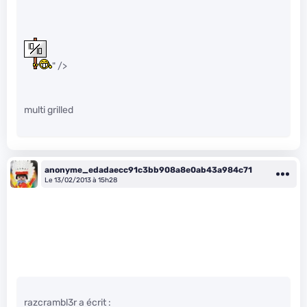
" />
multi grilled
anonyme_edadaecc91c3bb908a8e0ab43a984c71
Le 13/02/2013 à 15h28
razcrambl3r a écrit :