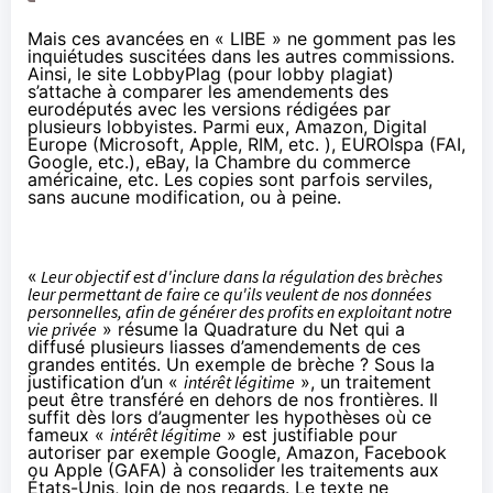
Mais ces avancées en « LIBE » ne gomment pas les
inquiétudes suscitées dans les autres commissions.
Ainsi, le site
LobbyPlag
(pour lobby plagiat)
s’attache à comparer les amendements des
eurodéputés avec les versions rédigées par
plusieurs lobbyistes. Parmi eux, Amazon, Digital
Europe (Microsoft, Apple, RIM, etc. ), EUROIspa (FAI,
Google, etc.), eBay, la Chambre du commerce
américaine, etc. Les copies sont parfois serviles,
sans aucune modification, ou à peine.
«
Leur objectif est d'inclure dans la régulation des brèches
leur permettant de faire ce qu'ils veulent de nos données
personnelles, afin de générer des profits en exploitant notre
vie privée
» résume
la Quadrature du Net
qui a
diffusé plusieurs liasses d’amendements de ces
grandes entités. Un exemple de brèche ? Sous la
justification d’un «
intérêt légitime
», un traitement
peut être transféré en dehors de nos frontières. Il
suffit dès lors d’augmenter les hypothèses où ce
fameux «
intérêt légitime
» est justifiable pour
autoriser par exemple Google, Amazon, Facebook
ou Apple (GAFA) à consolider les traitements aux
États-Unis, loin de nos regards. Le texte ne