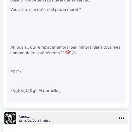
puisqu’il ne dépend pas de la cause servie…
Voulais tu dire qu’il n’est pas immoral ?
Ah ouais… oui remplacer amoral par immoral dans tous mes
commentaires précédents ^^
" />
EDIT :
-&gt;&gt;[&gt; Maternelle ]
tass_
Le 13/02/2013 à 15h50