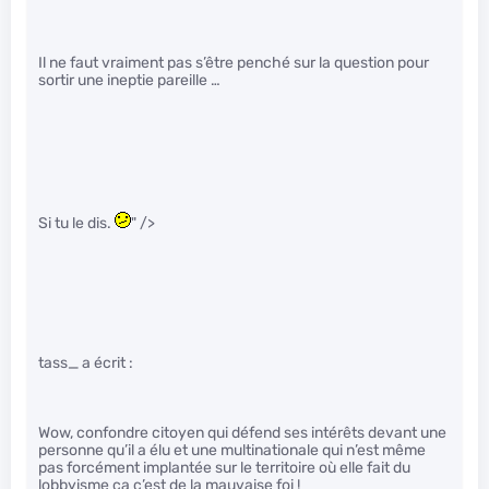
Il ne faut vraiment pas s’être penché sur la question pour
sortir une ineptie pareille …
Si tu le dis.
" />
tass_ a écrit :
Wow, confondre citoyen qui défend ses intérêts devant une
personne qu’il a élu et une multinationale qui n’est même
pas forcément implantée sur le territoire où elle fait du
lobbyisme ça c’est de la mauvaise foi !