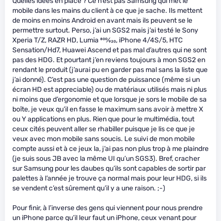
Quelles idées en place ? Ce n’est pas Samsung qui met le
mobile dans les mains du client à ce que je sache. Ils mettent
de moins en moins Android en avant mais ils peuvent se le
permettre surtout. Perso, j’ai un SGS2 mais j’ai testé le Sony
Xperia T/Z, RAZR HD, Lumia
800
⁄
920
, iPhone 4/4S/5, HTC
Sensation/Hd7, Huawei Ascend et pas mal d’autres qui ne sont
pas des HDG. Et pourtant j’en reviens toujours à mon SGS2 en
rendant le produit (j’aurai pu en garder pas mal sans la liste que
j’ai donné). C’est pas une question de puissance (même si un
écran HD est appreciable) ou de matériaux utilisés mais ni plus
ni moins que d’ergonomie et que lorsque je sors le mobile de sa
boîte, je veux qu’il en fasse le maximum sans avoir à mettre X
ou Y applications en plus. Rien que pour le multimédia, tout
ceux cités peuvent aller se rhabiller puisque je lis ce que je
veux avec mon mobile sans soucis. Le suivi de mon mobile
compte aussi et à ce jeux la, j’ai pas non plus trop à me plaindre
(je suis sous JB avec la même UI qu’un SGS3). Bref, cracher
sur Samsung pour les daubes qu’ils sont capables de sortir par
palettes à l’année je trouve ça normal mais pour leur HDG, si ils
se vendent c’est sûrement qu’il y a une raison. ;-)
Pour finir, à l’inverse des gens qui viennent pour nous prendre
un iPhone parce qu’il leur faut un iPhone, ceux venant pour