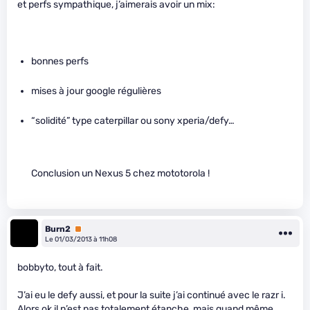
et perfs sympathique, j’aimerais avoir un mix:
bonnes perfs
mises à jour google régulières
“solidité” type caterpillar ou sony xperia/defy…
Conclusion un Nexus 5 chez mototorola !
Burn2
Premium
Le 01/03/2013 à 11h08
bobbyto, tout à fait.
J’ai eu le defy aussi, et pour la suite j’ai continué avec le razr i.
Alors ok il n’est pas totalement étanche, mais quand même