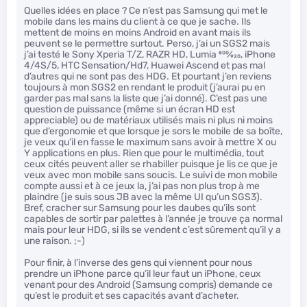
Quelles idées en place ? Ce n’est pas Samsung qui met le
mobile dans les mains du client à ce que je sache. Ils
mettent de moins en moins Android en avant mais ils
peuvent se le permettre surtout. Perso, j’ai un SGS2 mais
j’ai testé le Sony Xperia T/Z, RAZR HD, Lumia
800
⁄
920
, iPhone
4/4S/5, HTC Sensation/Hd7, Huawei Ascend et pas mal
d’autres qui ne sont pas des HDG. Et pourtant j’en reviens
toujours à mon SGS2 en rendant le produit (j’aurai pu en
garder pas mal sans la liste que j’ai donné). C’est pas une
question de puissance (même si un écran HD est
appreciable) ou de matériaux utilisés mais ni plus ni moins
que d’ergonomie et que lorsque je sors le mobile de sa boîte,
je veux qu’il en fasse le maximum sans avoir à mettre X ou
Y applications en plus. Rien que pour le multimédia, tout
ceux cités peuvent aller se rhabiller puisque je lis ce que je
veux avec mon mobile sans soucis. Le suivi de mon mobile
compte aussi et à ce jeux la, j’ai pas non plus trop à me
plaindre (je suis sous JB avec la même UI qu’un SGS3).
Bref, cracher sur Samsung pour les daubes qu’ils sont
capables de sortir par palettes à l’année je trouve ça normal
mais pour leur HDG, si ils se vendent c’est sûrement qu’il y a
une raison. ;-)
Pour finir, à l’inverse des gens qui viennent pour nous
prendre un iPhone parce qu’il leur faut un iPhone, ceux
venant pour des Android (Samsung compris) demande ce
qu’est le produit et ses capacités avant d’acheter.