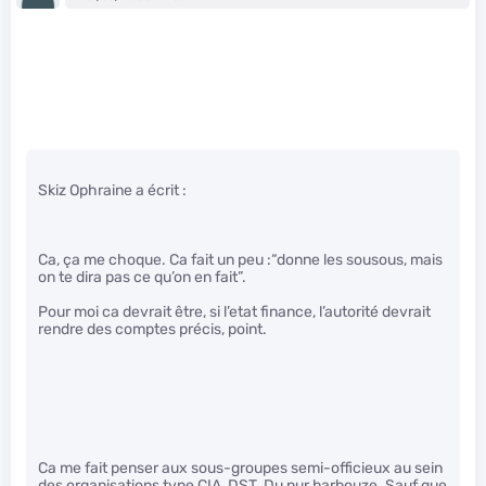
Skiz Ophraine a écrit :
Ca, ça me choque. Ca fait un peu :“donne les sousous, mais
on te dira pas ce qu’on en fait”.
Pour moi ca devrait être, si l’etat finance, l’autorité devrait
rendre des comptes précis, point.
Ca me fait penser aux sous-groupes semi-officieux au sein
des organisations type CIA, DST. Du pur barbouze. Sauf que