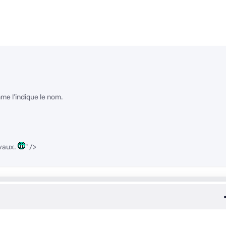
mme l’indique le nom.
avaux.
" />