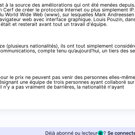
est à la source des améliorations qui ont été menées depuis
 Cerf de créer le protocole Internet ou plus simplement IP.
 du World Wide Web (www), sur lesquelles Mark Andreessen
navigateur web avec interface graphique. Louis Pouzin,
dan
 était et resterait avant tout un travail d'équipe.
 (plusieurs nationalités), ils ont
tout simplement considér
s communications, compte tenu qu’aujourd’hui, un tiers des s
our le prix ne peuvent pas venir des personnes elles-même
désignant une équipe de trois personnes ayant collaboré sur
 n'y a pas vraiment de barrières, la nationalité n'ayant
Déjà abonné ou lecteur
?
Se connect