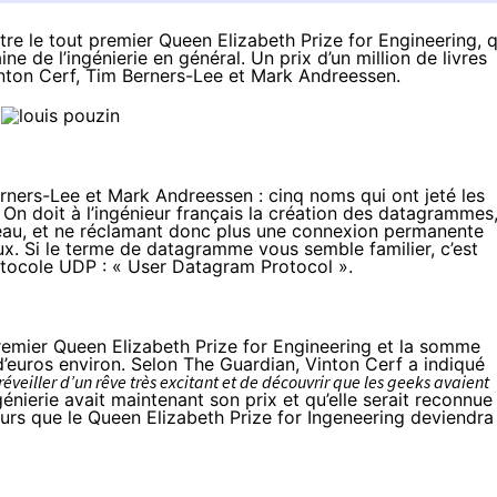
ttre le tout premier Queen Elizabeth Prize for Engineering, q
de l’ingénierie en général. Un prix d’un million de livres
inton Cerf, Tim Berners-Lee et Mark Andreessen.
rners-Lee
et
Mark Andreessen
: cinq noms qui ont jeté les
On doit à l’ingénieur français la création des
datagrammes
seau, et ne réclamant donc plus une connexion permanente
x. Si le terme de datagramme vous semble familier, c’est
otocole UDP : « User Datagram Protocol ».
premier
Queen Elizabeth Prize for Engineering
et la somme
ns d’euros environ. Selon The Guardian, Vinton Cerf a indiqué
veiller d’un rêve très excitant et de découvrir que les geeks avaient
ngénierie avait maintenant son prix et qu’elle serait reconnue
eurs que le Queen Elizabeth Prize for Ingeneering deviendra