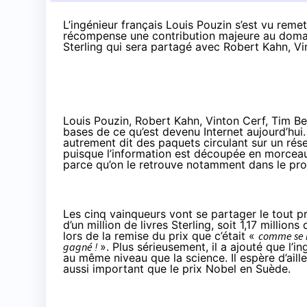
L’ingénieur français Louis Pouzin s’est vu reme
récompense une contribution majeure au domaine 
Sterling qui sera partagé avec Robert Kahn, V
Louis Pouzin
,
Robert Kahn
,
Vinton Cerf
,
Tim Be
bases de ce qu’est devenu Internet aujourd’hui. 
autrement dit des paquets circulant sur un ré
puisque l’information est découpée en morceau
parce qu’on le retrouve notamment dans le pr
Les cinq vainqueurs vont se partager le tout 
d’un million de livres Sterling, soit 1,17 millio
lors de la remise du prix que c’était «
comme se ré
gagné !
». Plus sérieusement, il a ajouté que l’i
au même niveau que la science. Il espère d’aill
aussi important que le prix Nobel en Suède.