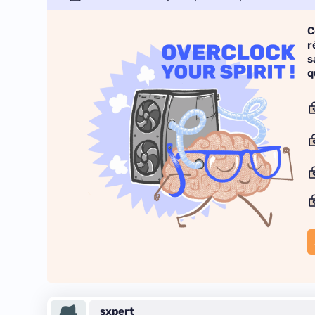
C
r
s
q
sxpert