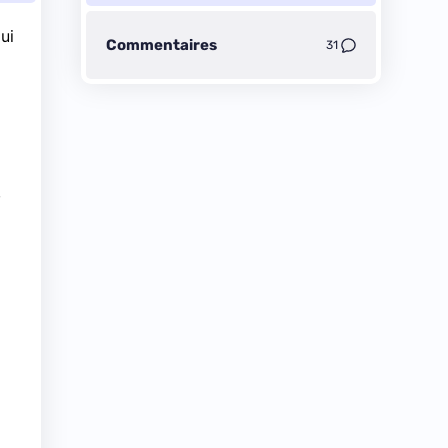
ui
Commentaires
31
,