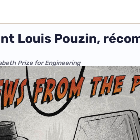
ont Louis Pouzin, réco
abeth Prize for Engineering