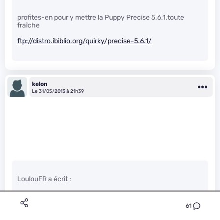
profites-en pour y mettre la Puppy Precise 5.6.1.toute
fraîche
ftp://distro.ibiblio.org/quirky/precise-5.6.1/
kelon
Le 31/05/2013 à 21h39
LoulouFR a écrit :
61
Je trouve dommage que la miniature illustrant la news
montre le site Mega, en face d’un titre parlant de “services