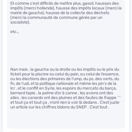
Et comme c’est difficile de mettre plus, gasoil, hausses des
impôts (merci hollande), hausse des impôts locaux (merci la
mairie de gauche), hausse de la collecte des déchets
(merci la communauté de commune gérée par un
socialiste).
etc…
Nan mais , la gauche ou la droite ou les impôts ou le prix du
ticket pour la piscine ou celui du pain, ou celui de l’essence,
ou les élections des primaires de l’ump, du ps, des verts, du
fn, de l’udi, et la politique nationale et même les pin’s de la
lcr , et le conflit en Syrie, les espoirs du mercato du barça,
bernard tapie , la palme d’or à canne , les avions ont des
ailes , les canards ont des plumes et des fautes de frappe ^^
et tout ça et tout ça , n’ont rien à voir là dedans . C’est juste
un article sur les chiffres bidons du SNEP . C’est tout .