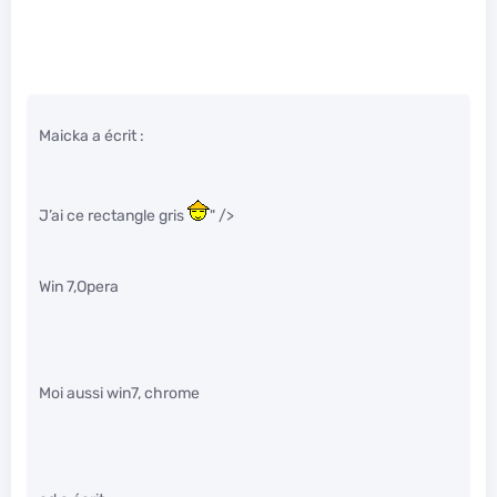
Maicka a écrit :
J’ai ce rectangle gris
" />
Win 7,Opera
Moi aussi win7, chrome