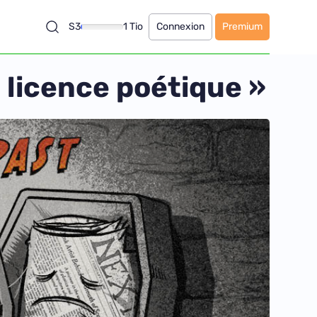
S3
1 Tio
Connexion
Premium
« licence poétique »