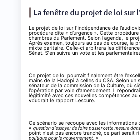
La fenêtre du projet de loi sur
Le projet de loi sur l'indépendance de l’audiov
procédure dite « d’urgence ». Cette procédure 
chambres du Parlement. Selon l’agenda, le pro
Après examen, toujours au pas de course, la p
mixte paritaire. Celle-ci arbitrera les différenc
Sénat. S'en suivra un vote et les parlementaire
Ce projet de loi pourrait finalement être l’exc
mains de la Hadopi à celles du CSA. Selon un s
sénateur de la commission de la Culture, où s
l’opération par voie d’amendement. Il répondr
légitimité
avec ces nouvelles compétences au 
voudrait le rapport Lescure.
Ce scénario se recoupe avec les informations 
«
question d'essayer de faire passer cette mesure dans 
point n'est
pas encore tranché
, ce pari serait 
politique pour le gouvernement.
»