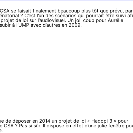
u CSA se faisait finalement beaucoup plus tôt que prévu, par
torial ? C’est l’un des scénarios qui pourrait être suivi af
rojet de loi sur l’audiovisuel. Un joli coup pour Aurélie
it subir à l’UMP avec d’autres en 2009.
que de déposer en 2014 un projet de loi « Hadopi 3 » pour
CSA ? Pas si sûr. Il dispose en effet d’une jolie fenêtre po
e.