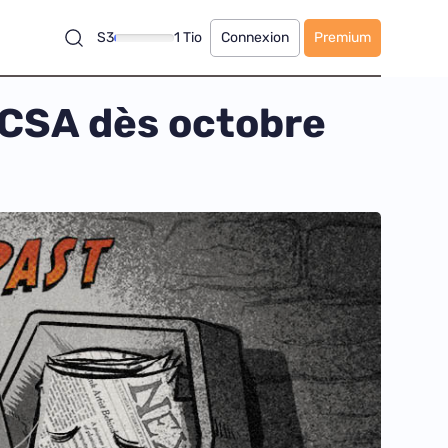
S3
1 Tio
Connexion
Premium
u CSA dès octobre