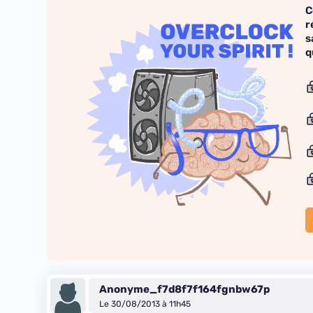
C
r
s
q
Anonyme_f7d8f7f164fgnbw67p
Le 30/08/2013 à 11h45