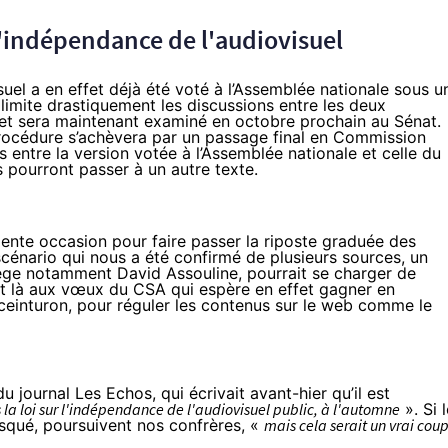
 l'indépendance de l'audiovisuel
isuel a en effet déjà été voté à l’Assemblée nationale sous u
limite drastiquement les discussions entre les deux
jet sera maintenant examiné
en octobre
prochain
au Sénat
.
rocédure s’achèvera par un passage final en Commission
es entre la version votée à l’Assemblée nationale et celle du
s pourront passer à un autre texte.
ellente occasion pour faire passer la riposte graduée des
cénario qui nous a été confirmé de plusieurs sources, un
iège notamment David Assouline, pourrait se charger de
ait là aux vœux du CSA qui espère en effet
gagner en
ceinturon, pour
réguler les contenus sur le web
comme le
du journal
Les Echos
, qui écrivait avant-hier qu’il est
la loi sur l'indépendance de l'audiovisuel public, à l'automne
». Si 
risqué, poursuivent nos confrères, «
mais cela serait un vrai cou