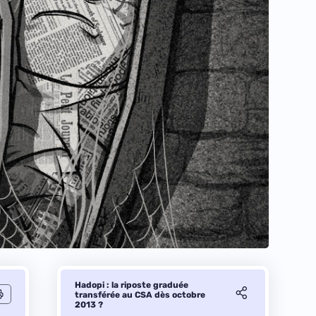
Hadopi : la riposte graduée
transférée au CSA dès octobre
2013 ?