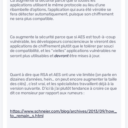
Ca augmente la sécurité parce que si toutes les
applications utilisent le même protocole au lieu d’une
ribambelle d’options, l’application qui aura été vérolée se
fera détecter automatiquement, puisque son chiffrement
ne sera plus compatible.
Ca augmente la sécurité parce que si AES est tout-à-coup
vulnérable, les développeurs consciencieux le vireront des
applications de chiffrement plutôt que le tolérer par souci
de compatibilité, et les “vielles” applications vulnérables ne
seront plus utilisables et
devront
être mises à jour.
Quant à dire que RSA et AES ont une vie limitée (on parle en
dizaines d’années, hein… on peut encore augmenter la taille
des clés) , c’est vrai, et les spécialistes travaillent déjà à la
version suivante. D’ici là j’ai plutôt tendance à croire ce que
dit ce monsieur par rapport aux rumeurs :
https://www.schneier.com/blog/archives/2013/09/how_
to_remain_s.html