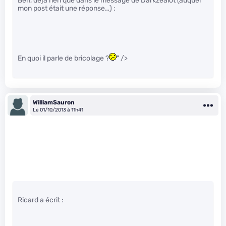
Ben, déjà rien que dans le message de Darkzealot (auquel
mon post était une réponse…) :
En quoi il parle de bricolage ?
" />
WilliamSauron
Le 01/10/2013 à 11h41
Ricard a écrit :