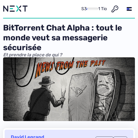
S3
1 Tio
BitTorrent Chat Alpha : tout le
monde veut sa messagerie
sécurisée
Et prendre la place de qui ?
David Legrand