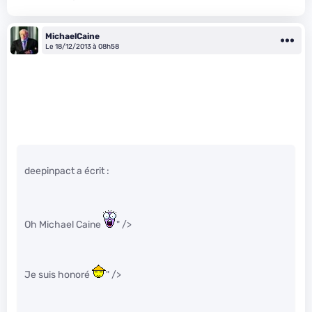
MichaelCaine
Le 18/12/2013 à 08h58
deepinpact a écrit :
Oh Michael Caine
" />
Je suis honoré
" />