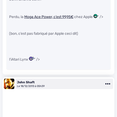
Perdu, la
Moga Ace Power, c’est 99,95€
chez Apple
" />
(bon, c’est pas fabriqué par Apple ceci dit)
l’iAtari Lynx
" />
John Shaft
Le 18/12/2013 à 05h39