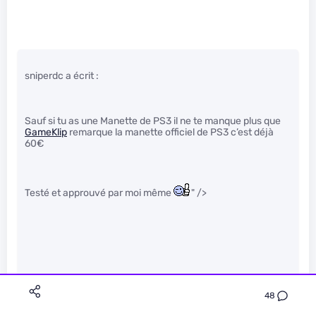
sniperdc a écrit :
Sauf si tu as une Manette de PS3 il ne te manque plus que
GameKlip
remarque la manette officiel de PS3 c’est déjà
60€
Testé et approuvé par moi même
" />
Sur SII? Ah mais tu m’interesses grandement. Je pensais
avoir vu que mon terminal était incompatble mais j’ai du me
48
planter.