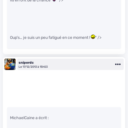
Ils en ont de la chance
" />
Oup’s… je suis un peu fatigué en ce moment !
" />
sniperdc
Le 17/12/2013 à 15h53
MichaelCaine a écrit :