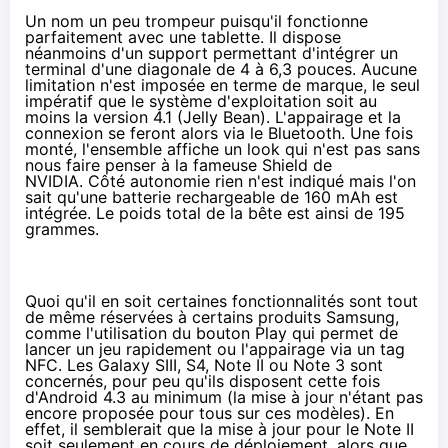
Un nom un peu trompeur puisqu'il fonctionne
parfaitement avec une tablette. Il dispose
néanmoins d'un support permettant d'intégrer un
terminal d'une diagonale de 4 à 6,3 pouces. Aucune
limitation n'est imposée en terme de marque, le seul
impératif que le système d'exploitation soit au
moins la version 4.1 (Jelly Bean). L'appairage et la
connexion se feront alors via le Bluetooth. Une fois
monté, l'ensemble affiche un look qui n'est pas sans
nous faire penser à la fameuse Shield de
NVIDIA. Côté autonomie rien n'est indiqué mais l'on
sait qu'une batterie rechargeable de 160 mAh est
intégrée. Le poids total de la bête est ainsi de 195
grammes.
Quoi qu'il en soit certaines fonctionnalités sont tout
de même réservées à certains produits Samsung,
comme l'utilisation du bouton Play qui permet de
lancer un jeu rapidement ou l'appairage via un tag
NFC. Les Galaxy SIII, S4, Note II ou Note 3 sont
concernés, pour peu qu'ils disposent cette fois
d'Android 4.3 au minimum (la mise à jour n'étant pas
encore proposée pour tous sur ces modèles). En
effet, il semblerait que la mise à jour pour le Note II
soit seulement en cours de déploiement, alors que