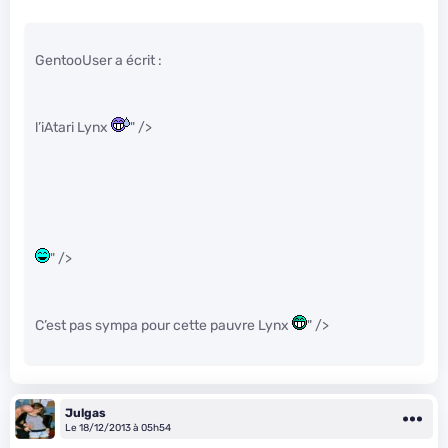
GentooUser a écrit :
l’iAtari Lynx
" />
" />
C’est pas sympa pour cette pauvre Lynx
" />
Julgas
Le 18/12/2013 à 05h54