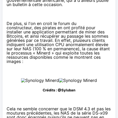
gouvernementale américaine, qui a d'ailleurs publié
un bulletin
à cette occasion.
De plus, si l'on en croit
le forum du
constructeur
, des pirates en ont profité pour
installer une application permettant de miner des
Bitcoins, et ainsi récupérer au passage les sommes
générées par ce travail. En effet, plusieurs clients
indiquent une utilisation CPU anormalement élevée
sur leur NAS (100 % en permanence), la cause étant
le processus « Minerd » qui exploite toutes les
ressources disponibles comme le montrent ces
images :
Crédits :
@Syluban
Cela ne semble concerner que le DSM 4.3 et pas les
moutures précédentes, les NAS de la série DS-x09
sont donc épargnés puisqu'ils ne peuvent pas en