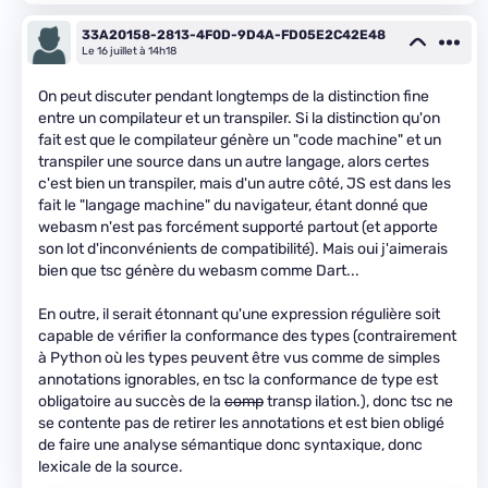
33A20158-2813-4F0D-9D4A-FD05E2C42E48
Le 16 juillet à 14h18
On peut discuter pendant longtemps de la distinction fine
entre un compilateur et un transpiler. Si la distinction qu'on
fait est que le compilateur génère un "code machine" et un
transpiler une source dans un autre langage, alors certes
c'est bien un transpiler, mais d'un autre côté, JS est dans les
fait le "langage machine" du navigateur, étant donné que
webasm n'est pas forcément supporté partout (et apporte
son lot d'inconvénients de compatibilité). Mais oui j'aimerais
bien que tsc génère du webasm comme Dart...
En outre, il serait étonnant qu'une expression régulière soit
capable de vérifier la conformance des types (contrairement
à Python où les types peuvent être vus comme de simples
annotations ignorables, en tsc la conformance de type est
obligatoire au succès de la
comp
transp ilation.), donc tsc ne
se contente pas de retirer les annotations et est bien obligé
de faire une analyse sémantique donc syntaxique, donc
lexicale de la source.