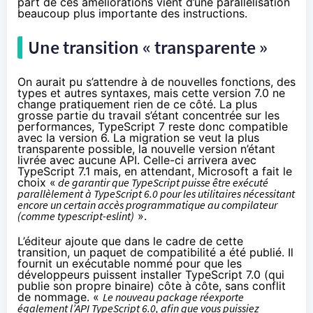
part de ces améliorations vient d’une parallélisation
beaucoup plus importante des instructions.
Une transition « transparente »
On aurait pu s’attendre à de nouvelles fonctions, des
types et autres syntaxes, mais cette version 7.0 ne
change pratiquement rien de ce côté. La plus
grosse partie du travail s’étant concentrée sur les
performances, TypeScript 7 reste donc compatible
avec la version 6. La migration se veut la plus
transparente possible, la nouvelle version n’étant
livrée avec aucune API. Celle-ci arrivera avec
TypeScript 7.1 mais, en attendant, Microsoft a fait le
choix «
de garantir que TypeScript puisse être exécuté
parallèlement à TypeScript 6.0 pour les utilitaires nécessitant
encore un certain accès programmatique au compilateur
(comme typescript-eslint)
».
L’éditeur ajoute que dans le cadre de cette
transition, un paquet de compatibilité a été publié. Il
fournit un exécutable nommé pour que les
développeurs puissent installer TypeScript 7.0 (qui
publie son propre binaire) côte à côte, sans conflit
de nommage. «
Le nouveau package réexporte
également l’API TypeScript 6.0, afin que vous puissiez