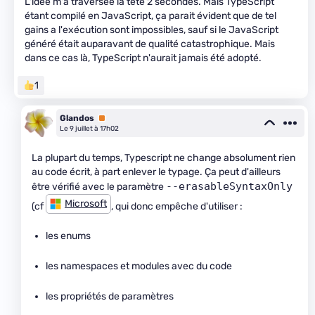
L'idée m'a traversée la tête 2 secondes. Mais TypeScript
étant compilé en JavaScript, ça parait évident que de tel
gains a l'exécution sont impossibles, sauf si le JavaScript
généré était auparavant de qualité catastrophique. Mais
dans ce cas là, TypeScript n'aurait jamais été adopté.
1
Glandos
Premium
Le 9 juillet à 17h02
La plupart du temps, Typescript ne change absolument rien
au code écrit, à part enlever le typage. Ça peut d'ailleurs
--erasableSyntaxOnly
être vérifié avec le paramètre
Microsoft
(cf
, qui donc empêche d'utiliser :
les enums
les namespaces et modules avec du code
les propriétés de paramètres