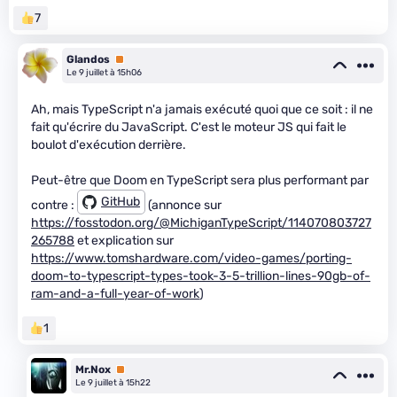
7
Glandos
Premium
Le 9 juillet à 15h06
Ah, mais TypeScript n'a jamais exécuté quoi que ce soit : il ne
fait qu'écrire du JavaScript. C'est le moteur JS qui fait le
boulot d'exécution derrière.
Peut-être que Doom en TypeScript sera plus performant par
GitHub
contre :
(annonce sur
https://fosstodon.org/@MichiganTypeScript/114070803727
265788
et explication sur
https://www.tomshardware.com/video-games/porting-
doom-to-typescript-types-took-3-5-trillion-lines-90gb-of-
ram-and-a-full-year-of-work
)
1
Mr.Nox
Premium
Le 9 juillet à 15h22