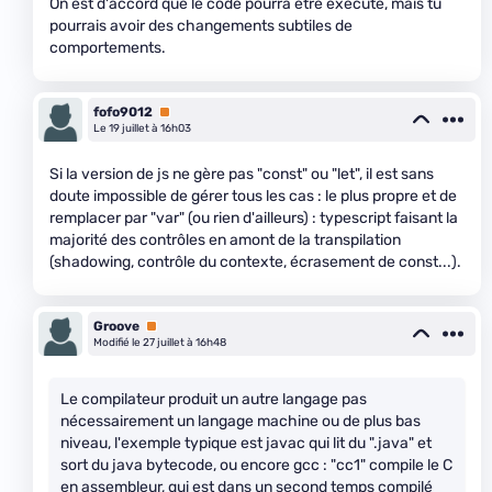
On est d'accord que le code pourra être exécuté, mais tu
pourrais avoir des changements subtiles de
comportements.
fofo9012
Premium
Le 19 juillet à 16h03
Si la version de js ne gère pas "const" ou "let", il est sans
doute impossible de gérer tous les cas : le plus propre et de
remplacer par "var" (ou rien d'ailleurs) : typescript faisant la
majorité des contrôles en amont de la transpilation
(shadowing, contrôle du contexte, écrasement de const...).
Groove
Premium
Modifié le 27 juillet à 16h48
Le compilateur produit un autre langage pas
nécessairement un langage machine ou de plus bas
niveau, l'exemple typique est javac qui lit du ".java" et
sort du java bytecode, ou encore gcc : "cc1" compile le C
en assembleur, qui est dans un second temps compilé