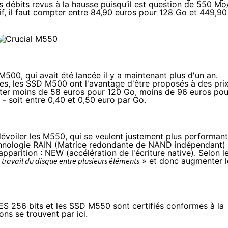
 débits revus à la hausse puisqu’il est question de 550 Mo
f, il faut compter entre
84,90 euros
pour 128 Go et
449,90
M500, qui avait été lancée
il y a maintenant plus d'un an
.
es, les
SSD
M500 ont l'avantage d'être proposés à des pri
pter
moins de 58 euros
pour 120 Go,
moins de 96 euros
pou
 soit entre 0,40 et 0,50 euro par Go.
évoiler les M550, qui se veulent justement plus performant
echnologie RAIN (Matrice redondante de NAND indépendant)
apparition : NEW (accélération de l'écriture native). Selon l
e travail du disque entre plusieurs éléments
» et donc augmenter l
ES 256 bits et les
SSD
M550 sont certifiés conformes à la
ons se trouvent
par ici
.