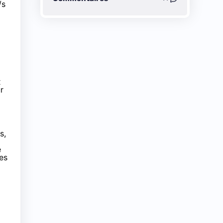
/s
x
r
s,
e
es