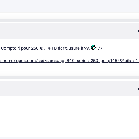
omptoir) pour 250 € .1.4 TB écrit, usure à 99.
" />
esnumeriques.com/ssd/samsung-840-series-250-go-p14549/bilan-1