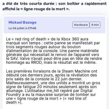
a été de très courte durée : son boîtier a rapidement
affiché la « ligne rouge de la mort ».
Mickael Bazoge
Hardware
4 min
Le 06 juillet à 07h45
Le « red ring of death » de la Xbox 360 aura
marqué son temps : cette panne se manifestait par
trois segments rouges autour du bouton
d’alimentation de la console. Une panne matérielle
générale qui nécessitait le renvoi de l’appareil vers
le SAV. Valve n’avait peut-être pas en tête de rendre
hommage au RROD, mais le résultat est le même.
Les premières livraisons de la Steam Machine ont
débuté ces derniers jours, après
la révélation des
prix salés de la console
le 22 juin dernier.
Malheureusement, une des unités a montré un gros
signe de fatigue 20 minutes seulement après son
allumage. L’utilisateur me_hill repéré par
Digital
Foundry
a eu la mauvaise surprise de
tomber
sur
une « ligne rouge de la mort » (« red line of
death »).