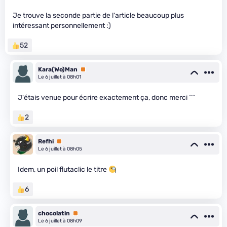
Je trouve la seconde partie de l'article beaucoup plus
intéressant personnellement :)
52
Kara(Wo)Man
Premium
Le 6 juillet à 08h01
J'étais venue pour écrire exactement ça, donc merci ^^
2
Refhi
Premium
Le 6 juillet à 08h05
Idem, un poil flutaclic le titre
6
chocolatin
Premium
Le 6 juillet à 08h09