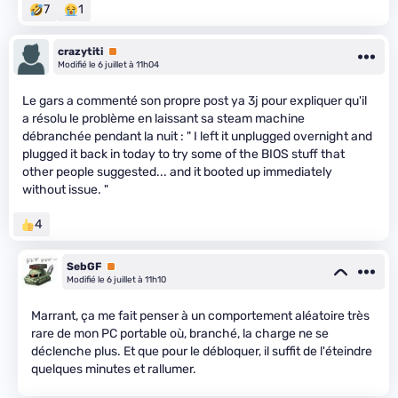
7
1
crazytiti
Premium
Modifié le 6 juillet à 11h04
Le gars a commenté son propre post ya 3j pour expliquer qu'il
a résolu le problème en laissant sa steam machine
débranchée pendant la nuit : " I left it unplugged overnight and
plugged it back in today to try some of the BIOS stuff that
other people suggested... and it booted up immediately
without issue. "
4
SebGF
Premium
Modifié le 6 juillet à 11h10
Marrant, ça me fait penser à un comportement aléatoire très
rare de mon PC portable où, branché, la charge ne se
déclenche plus. Et que pour le débloquer, il suffit de l'éteindre
quelques minutes et rallumer.