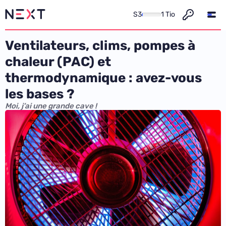
S3
1 Tio
Ventilateurs, clims, pompes à
chaleur (PAC) et
thermodynamique : avez-vous
les bases ?
Moi, j’ai une grande cave !