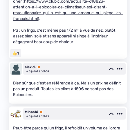
cher (
https://www.clubic.com/actualite-618823-
attention-a-l-epicooler-ce-climatiseur-soi-disant-
revolutionnaire-qui-n-est-qu-une-arnaque-qui-piege-les-
francais.html
).
PS : un frigo, c'est même pas 1/2 m³ à vue de nez, plutôt
assez bien isolé et sans appareil ni singe à l'intérieur
dégageant beaucoup de chaleur.
1
alex.d.
Premium
Le 3 juillet à 16h59
Bien sûr que c'est en référence à ça. Mais un prix ne définit
pas un produit. Toutes les clims à 150€ ne sont pas des
Epicoolers.
Mihashi
Premium
Le 3 juillet à 15h22
Peut-être parce qu'un frigo, il refroidit un volume de l'ordre