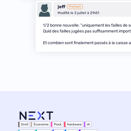
jeff
Premium
Modifié le 3 juillet à 21h51
1/2 bonne nouvelle: "uniquement les failles de sé
Quid des failles jugées pas suffisamment impor
Et combien sont finalement passés à la caisse 
Droit
Économie
Flock
Hardware
IA