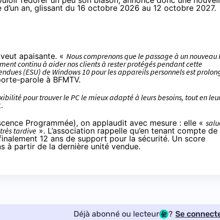
uloir redorer un peu son blason, annonce donc une nouvel
 d’un an, glissant du 16 octobre 2026 au 12 octobre 2027.
e veut apaisante. «
Nous comprenons que le passage à un nouveau
ent continu à aider nos clients à rester protégés pendant cette
tendues (ESU) de Windows 10 pour les appareils personnels est prolon
 porte-parole à
BFMTV
.
ibilité pour trouver le PC le mieux adapté à leurs besoins, tout en leu
.
lescence Programmée), on
applaudit
avec mesure : elle «
salu
très tardive
». L’association rappelle qu’en tenant compte de
inalement 12 ans de support pour la sécurité. Un score
s à partir de la dernière unité vendue.
Déjà abonné ou lecteur
?
Se connect