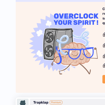
C
r
s
q
Trapklap
Premium