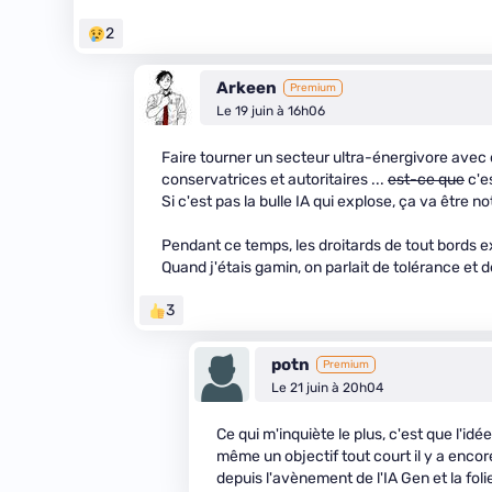
2
Arkeen
Premium
Le 19 juin à 16h06
Faire tourner un secteur ultra-énergivore avec d
conservatrices et autoritaires ...
est-ce que
c'e
Si c'est pas la bulle IA qui explose, ça va être 
Pendant ce temps, les droitards de tout bords e
Quand j'étais gamin, on parlait de tolérance et d
3
potn
Premium
Le 21 juin à 20h04
Ce qui m'inquiète le plus, c'est que l'id
même un objectif tout court il y a encor
depuis l'avènement de l'IA Gen et la folie