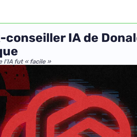
x-conseiller IA de Do
que
’IA fut « facile »