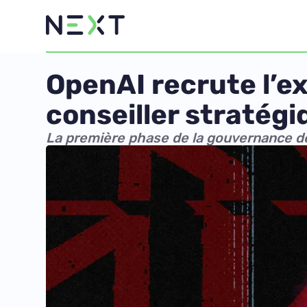
OpenAI recrute l’e
conseiller stratégi
La première phase de la gouvernance de l