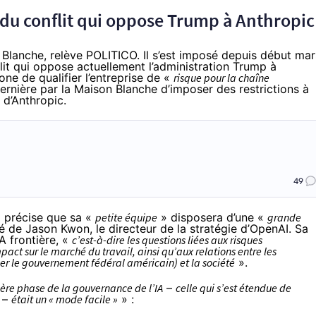
 du conflit qui oppose Trump à Anthropic
on Blanche, relève POLITICO. Il s’est imposé depuis début mar
it qui oppose actuellement l’administration Trump à
e de qualifier l’entreprise de «
risque pour la chaîne
dernière par la Maison Blanche d’imposer des restrictions à
 d’Anthropic.
49
l précise que sa «
petite équipe
» disposera d’une «
grande
ité de Jason Kwon, le directeur de la stratégie d’OpenAI. Sa
IA frontière, «
c’est-à-dire les questions liées aux risques
pact sur le marché du travail, ainsi qu’aux relations entre les
ier le gouvernement fédéral américain) et la société
».
ère phase de la gouvernance de l’IA
–
celle qui s’est étendue de
–
était un « mode facile »
» :