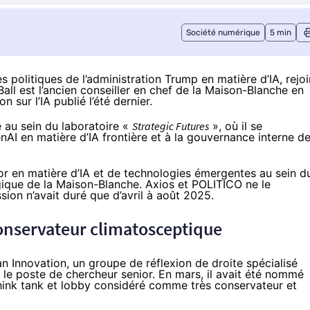
Société numérique
5 min
es politiques de l’administration Trump en matière d’IA, rejoi
Ball est l’ancien conseiller en chef de la Maison-Blanche en
on sur l’IA
publié l’été dernier.
e au sein du laboratoire «
Strategic Futures
», où il se
enAI en matière d’
IA frontière
et à la gouvernance interne d
sor en matière d’IA et de technologies émergentes au sein d
ogique de la Maison-Blanche. Axios et POLITICO ne le
sion n’avait duré que d’avril à août 2025.
onservateur climatosceptique
an Innovation, un groupe de réflexion de droite spécialisé
 le poste de chercheur senior. En mars, il avait été nommé
think tank et lobby considéré comme très conservateur et