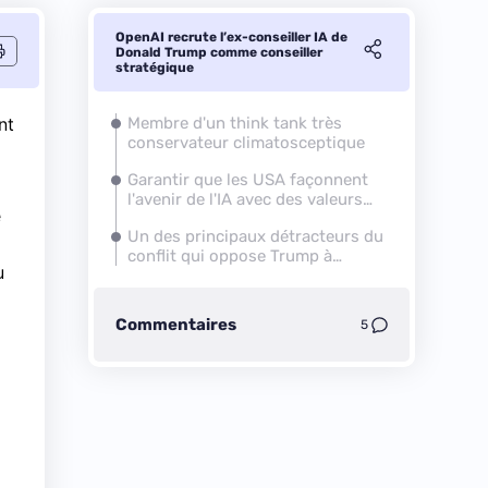
OpenAI recrute l’ex-conseiller IA de
Donald Trump comme conseiller
stratégique
nt
Membre d'un think tank très
conservateur climatosceptique
Garantir que les USA façonnent
l'avenir de l'IA avec des valeurs
e
conservatrices
Un des principaux détracteurs du
conflit qui oppose Trump à
u
Anthropic
Commentaires
5