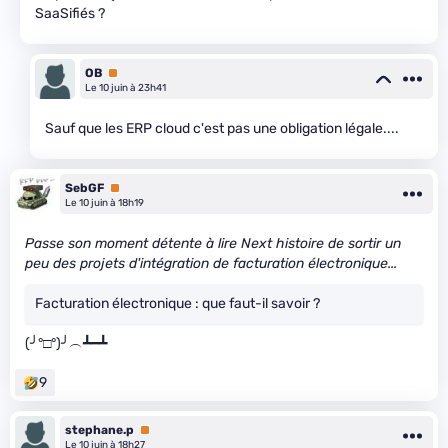
SaaSifiés ?
OB
Premium
Le 10 juin à 23h41
Sauf que les ERP cloud c'est pas une obligation légale....
SebGF
Premium
Le 10 juin à 18h19
Passe son moment détente à lire Next histoire de sortir un
peu des projets d'intégration de facturation électronique...
Facturation électronique : que faut-il savoir ?
(╯°□°)╯︵┻━┻
9
stephane.p
Premium
Le 10 juin à 18h27