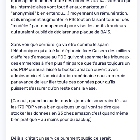
qui imaginent donner toute ces données aux IA , sachant que
les intermédiaires vont tout filer aux marketeux (
"anonymisé" bien entendu....) moyennant un rémunération,
et ils imaginent augmenter le PIB tout en faisant tourner des
"modèles" par recoupement pour viser les petits fraudeurs
qui auraient oublié de déclarer une plaque de BA13.
Sans voir que derrière, ça va être comme le spam
téléphonique qui a tué la téléphonie fixe: Ca sera des milliers
d'affaires d'arnaque au PDG qui vont spammer les tribunaux,
des emmerdes à n'en plus finir parce que t'auras toujours un
des PDP qui aura laissé le bucket amazon ouvert avec
admin:admin et l'administration américaine nous remercie
par avance de leur filer toute ces données pour qu'ils
puissent s'assurer qu'on reste dans la vase.
(Car oui , quand on parle tous les jours de souveraineté , sur
les 170 PDP yen a bien quelques un qui vont se dire que
stocker les données en S3 chez amazon c'est quand même
bien pratique - au moins pour du backup)
Déjà si c'était un service purement public ce serait