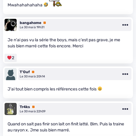
Mwahahahahaha
bangahome
Premium
Le 30 mai à 19h31
Je n'ai pas vu la série the boys, mais c'est pas grave, je me
suis bien marré cette fois encore. Merci
2
T'Ouf
Premium
Le 30 mai à 20h14
J'ai tout bien compris les références cette fois
Tr4ks
Premium
Le 30 mai à 22h09
Quand on sait pas finir son lait on finit latté. Bim. Puis la traine
au rayon x. Jme suis bien marré.