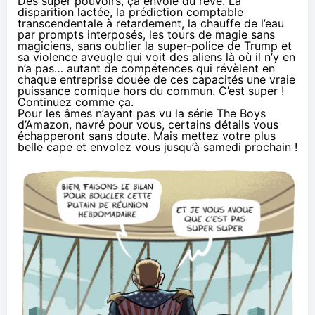
Des super pouvoirs, ça envoie du rêve.
La
disparition lactée
,
la prédiction comptable
transcendentale à retardement
,
la chauffe de l’eau
par prompts interposés
,
les tours de magie sans
magiciens
, sans oublier la super-police de Trump et
sa violence aveugle qui voit
des aliens là où il n’y en
n’a pas
… autant de compétences qui révèlent en
chaque entreprise douée de ces capacités une vraie
puissance comique hors du commun. C’est super !
Continuez comme ça.
Pour les âmes n’ayant pas vu la série The Boys
d’Amazon, navré pour vous, certains détails vous
échapperont sans doute. Mais mettez votre plus
belle cape et envolez vous jusqu’à samedi prochain !