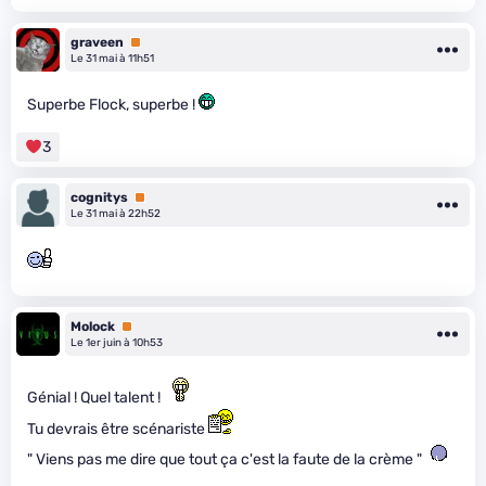
graveen
Premium
Le 31 mai à 11h51
Superbe Flock, superbe !
3
cognitys
Premium
Le 31 mai à 22h52
Molock
Premium
Le 1er juin à 10h53
Génial ! Quel talent !
Tu devrais être scénariste
" Viens pas me dire que tout ça c'est la faute de la crème "