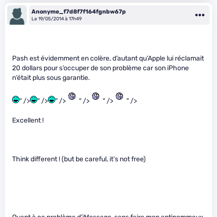
Anonyme_f7d8f7f164fgnbw67p
Le 19/05/2014 à 17h49
Pash est évidemment en colère, d’autant qu’Apple lui réclamait
20 dollars pour s’occuper de son problème car son iPhone
n’était plus sous garantie.
" />
" />
" />
" />
" />
" />
Excellent !
Think different ! (but be careful, it’s not free)