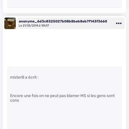
anonyme_6d3c8325027b08b8beb8eb7f143f3660
Le 21/05/2014 à 10h37
misterB a écrit :
Encore une fois on ne peut pas blamer MS si les gens sont
cons