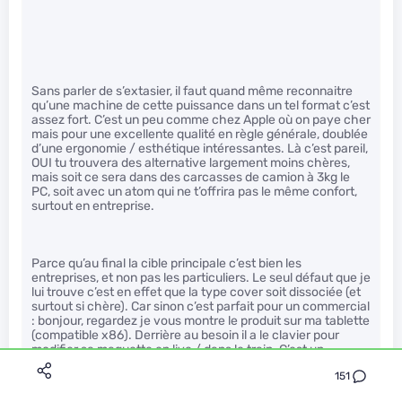
Sans parler de s’extasier, il faut quand même reconnaitre
qu’une machine de cette puissance dans un tel format c’est
assez fort. C’est un peu comme chez Apple où on paye cher
mais pour une excellente qualité en règle générale, doublée
d’une ergonomie / esthétique intéressantes. Là c’est pareil,
OUI tu trouvera des alternative largement moins chères,
mais soit ce sera dans des carcasses de camion à 3kg le
PC, soit avec un atom qui ne t’offrira pas le même confort,
surtout en entreprise.
Parce qu’au final la cible principale c’est bien les
entreprises, et non pas les particuliers. Le seul défaut que je
lui trouve c’est en effet que la type cover soit dissociée (et
surtout si chère). Car sinon c’est parfait pour un commercial
: bonjour, regardez je vous montre le produit sur ma tablette
(compatible x86). Derrière au besoin il a le clavier pour
modifier sa maquette en live / dans le train. C’est un
exemple parmi tant d’autres mais c’est je pense réellement
151
intéressant pour des entreprises qui en ont le besoin.