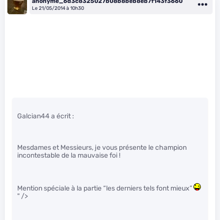
anonyme_6d3c8325027b08b8beb8eb7f143f3660
Le 21/05/2014 à 10h30
Galcian44 a écrit :
Mesdames et Messieurs, je vous présente le champion
incontestable de la mauvaise foi !
Mention spéciale à la partie “les derniers tels font mieux”
" />