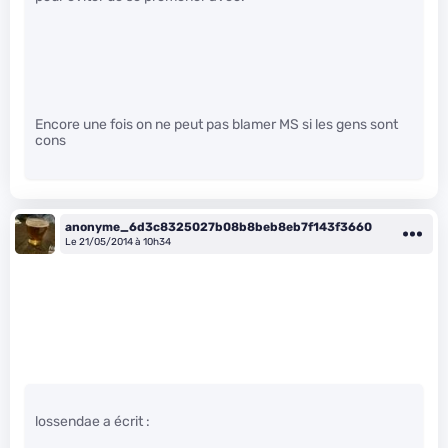
Encore une fois on ne peut pas blamer MS si les gens sont
cons
anonyme_6d3c8325027b08b8beb8eb7f143f3660
Le 21/05/2014 à 10h34
lossendae a écrit :