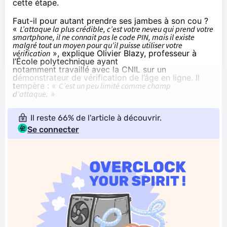
cette étape.
Faut-il pour autant prendre ses jambes à son cou ?
«
L’attaque la plus crédible, c’est votre neveu qui prend votre
smartphone, il ne connait pas le code PIN, mais il existe
malgré tout un moyen pour qu’il puisse utiliser votre
vérification
», explique Olivier Blazy, professeur à
l’École polytechnique ayant
notamment
travaillé
avec la CNIL sur un
démonstrateur de vérification de l’âge en ligne. Il
tempère : «
C’est un peu limité comme champ
d’attaque.
»
Il reste 66% de l'article à découvrir.
Se connecter