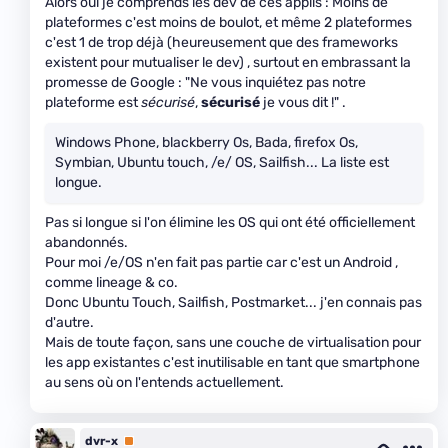
Alors oui je comprends les dev de ces applis : Moins de
plateformes c'est moins de boulot, et même 2 plateformes
c'est 1 de trop déjà (heureusement que des frameworks
existent pour mutualiser le dev) , surtout en embrassant la
promesse de Google : "Ne vous inquiétez pas notre
plateforme est
sécurisé
,
sécurisé
je vous dit !" .
Windows Phone, blackberry Os, Bada, firefox Os,
Symbian, Ubuntu touch, /e/ OS, Sailfish... La liste est
longue.
Pas si longue si l'on élimine les OS qui ont été officiellement
abandonnés.
Pour moi /e/OS n'en fait pas partie car c'est un Android ,
comme lineage & co.
Donc Ubuntu Touch, Sailfish, Postmarket... j'en connais pas
d'autre.
Mais de toute façon, sans une couche de virtualisation pour
les app existantes c'est inutilisable en tant que smartphone
au sens où on l'entends actuellement.
dvr-x
Premium