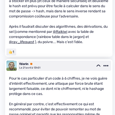
à stocker en plus (et ceux de manière sécurisée) et deuxième
le hash est prévu pour être facile à calculer dans le sens du
mot de passe -> hash, mais dans le sens inverse rendant sa
compromission coûteuse pour l'adversaire.
Après il faudrait discuter des algorithmes, des dérivations, du
sel (comme mentionné par
@Raikiwi
avec la table de
correspondance (rainbow table dans le jargon) et
@ray_lifequest
), du poivre... Mais c'est l'idée.
1
fdorin
Premium
Le 21 avril à 13h51
Pour le cas particulier d'un code à 6 chiffres, je ne vois guère
d'intérêt effectivement, une attaque par force brute étant
largement faisable, ce dont ni le chiffrement, ni le hashage
protège dans ce cas.
En général par contre, c'est effectivement ce qui est
recommandé, pour éviter de pouvoir remonter au mot de
passe originel et garantir que les responsables même de