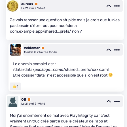
aureus
Premium
Le 21 avril à 15h23
Je vais reposer une question stupide mais je crois que tu n'as
pas besoin d'être root pour accéder a
com.example.app/shared_prefs/ non ?
zeldomar
Premium
Modifié le 21 avril à 15h34
Le chemin complet est :
/data/data/
package_name
/shared_prefs/xxxx.xml
Et le dossier "data" n'est accessible que si on est root
1
OB
Premium
Le 21 avril à 19h45
Moi j'ai énormément de mal avec PlayIntegrity car c'est
vraiment un truc créé parce que le créateur de l'app et
Google ne font pas confiance au propriétaire de l'appareil et