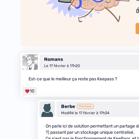
Nomans
Le 17 février à 17h20
Est-ce que le meilleur ça reste pas Keepass ?
10
Berbe
Premium
Modifié le 17 février à 17h34
On parle ici de solution permettant un partage d
?) passant par un stockage unique centralisé.
Ce n'est pas le fonctionnement de KeePass, et 