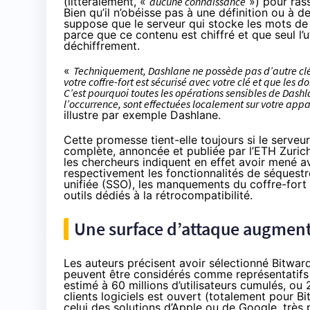
(littéralement, «
aucune connaissance
») pour rass
Bien qu’il n’obéisse pas à une définition ou à d
suppose que le serveur qui stocke les mots de 
parce que ce contenu est chiffré et que seul l’u
déchiffrement.
«
Techniquement, Dashlane ne possède pas d’autre clé
votre coffre-fort est sécurisé avec votre clé et que les 
C’est pourquoi toutes les opérations sensibles de Dashla
l’occurrence, sont effectuées localement sur votre appar
illustre
par exemple Dashlane.
Cette promesse tient-elle toujours si le serve
complète,
annoncée
et publiée par l’ETH Zurich
les chercheurs indiquent en effet avoir mené a
respectivement les fonctionnalités de séquestr
unifiée (SSO), les manquements du coffre-fort e
outils dédiés à la rétrocompatibilité.
Une surface d’attaque augment
Les auteurs précisent avoir sélectionné Bitwar
peuvent être considérés comme représentatifs d
estimé à 60 millions d’utilisateurs cumulés, o
clients logiciels est ouvert (totalement pour B
celui des solutions d’Apple ou de Google, très