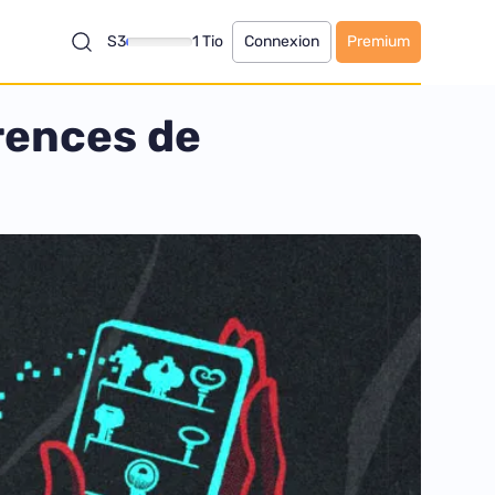
S3
1 Tio
Connexion
Premium
rences de