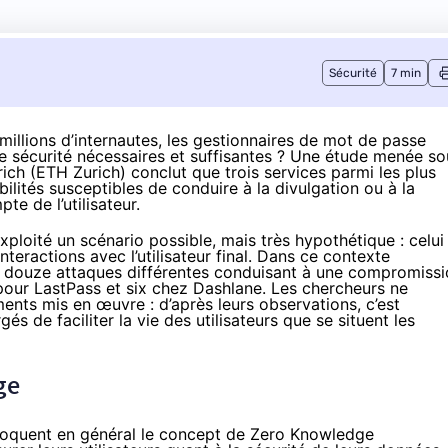
Sécurité
7 min
illions d’internautes, les gestionnaires de mot de passe
 de sécurité nécessaires et suffisantes ? Une étude menée so
rich (ETH Zurich) conclut que trois services parmi les plus
ilités susceptibles de conduire à la divulgation ou à la
e de l’utilisateur.
xploité un scénario possible, mais très hypothétique : celui
teractions avec l’utilisateur final. Dans ce contexte
er douze attaques différentes conduisant à une compromiss
our LastPass et six chez Dashlane. Les chercheurs ne
ents mis en œuvre : d’après leurs observations, c’est
 de faciliter la vie des utilisateurs que se situent les
ge
nvoquent en général le concept de Zero Knowledge