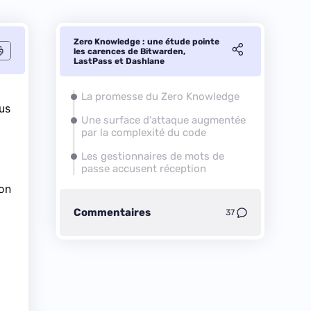
Zero Knowledge : une étude pointe
les carences de Bitwarden,
LastPass et Dashlane
La promesse du Zero Knowledge
us
Une surface d'attaque augmentée
par la complexité du code
Les gestionnaires de mots de
passe accusent réception
ion
Commentaires
37