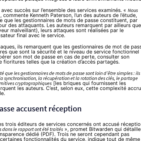
 avec succès sur l’ensemble des services examinés. «
Nous
, commente Kenneth Paterson, l’un des auteurs de l’étude,
te que les gestionnaires de mots de passe constituent, par
pour des attaquants. Les auteurs remarquent par ailleurs que
veur malveillant), leurs attaques sont réalisées par le
sateur final avec le service.
ttaques, ils remarquent que les gestionnaires de mot de pas
res que sont la sécurité et le niveau de service fonctionnel
écupérer son mot de passe en cas de perte, consulter son
 fioritures telles que la création d’accès partagés.
que les gestionnaires de mots de passe sont loin d’être simples : ils
 synchronisation, la récupération et la rotation des clés, le partage
rimitives cryptographiques
[les briques qui fournissent les
rquent les auteurs. C’est, selon eux, cette complexité accr
le.
asse accusent réception
les trois éditeurs de services concernés ont accusé récepti
 dans le rapport ont été traités
»,
promet
Bitwarden qui détaille
ansparence dédié (
PDF
). Trois ne seront cependant pas
certaines fonctionnalités du service, indique tout de même