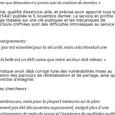
rmer que Bitwarden n’a jamais subi de violation de données
».
e, qualifié d’exercice utile, et précise avoir apporté tous l
2544.1 publiée le 5 novembre dernier. Le service en profite
age (basées sur une clé publique) et les mécaniques de
tions chiffrées sont des difficultés intrinsèques au service
enseignements :
our est essentiel pour la sécurité, mais cela introduit une
échelle est un défi connu que notre secteur doit relever.
»
indique
avoir déjà corrigé l’une des vulnérabilités mises au
sation des parcours de réinitialisation et de partage, ainsi q
trôle d’intégrité.
es chercheurs :
 nombreuses, mais pour la plupart mineures sur le plan
emment pas été découvertes auparavant, malgré plus d’une
estionnaires de mots de passe et l’existence de multiples audit