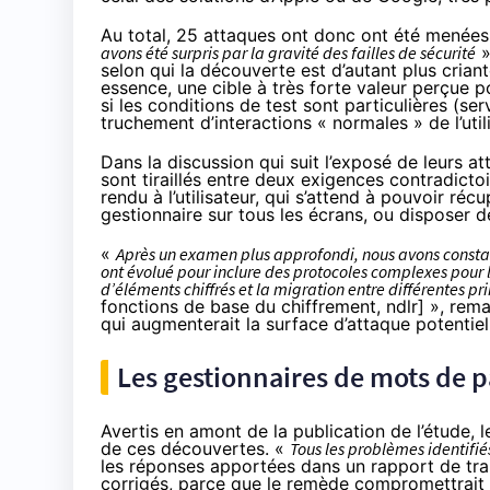
Au total, 25 attaques ont donc ont été menées
avons été surpris par la gravité des failles de sécurité
»
selon qui la découverte est d’autant plus crian
essence, une cible à très forte valeur perçue 
si les conditions de test sont particulières (ser
truchement d’interactions « normales » de l’utili
Dans la discussion qui suit l’exposé de leurs a
sont tiraillés entre deux exigences contradictoi
rendu à l’utilisateur, qui s’attend à pouvoir r
gestionnaire sur tous les écrans, ou disposer de
«
Après un examen plus approfondi, nous avons constaté 
ont évolué pour inclure des protocoles complexes pour la
d’éléments chiffrés et la migration entre différentes p
fonctions de base du chiffrement, ndlr] », rema
qui augmenterait la surface d’attaque potentiel
Les gestionnaires de mots de p
Avertis en amont de la publication de l’étude, 
de ces découvertes. «
Tous les problèmes identifiés
les réponses apportées dans un rapport de tr
corrigés, parce que le remède compromettrait 