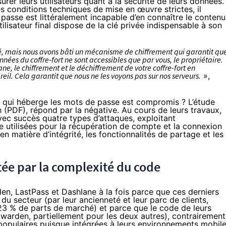
urer leurs utilisateurs quant à la sécurité de leurs données.
es conditions techniques de mise en œuvre strictes, il
passe est littéralement incapable d’en connaître le contenu
tilisateur final dispose de la clé privée indispensable à son
, mais nous avons bâti un mécanisme de chiffrement qui garantit qu
données du coffre-fort ne sont accessibles que par vous, le propriétaire.
ne, le chiffrement et le déchiffrement de votre coffre-fort en
eil. Cela garantit que nous ne les voyons pas sur nos serveurs.
»,
ur qui héberge les mots de passe est compromis ? L’étude
 (
PDF
), répond par la négative. Au cours de leurs travaux,
vec succès quatre types d’attaques, exploitant
e utilisées pour la récupération de compte et la connexion
n matière d’intégrité, les fonctionnalités de partage et les
ée par la complexité du code
den, LastPass et Dashlane à la fois parce que ces derniers
u secteur (par leur ancienneté et leur parc de clients,
u 23 % de parts de marché) et parce que le code de leurs
itwarden, partiellement pour les deux autres), contrairement
 populaires puisque intégrées à leurs environnements mobile