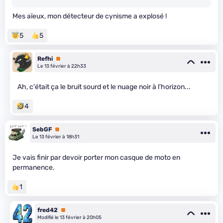
Mes aïeux, mon détecteur de cynisme a explosé !
5
5
Refhi
Premium
Le 13 février à 22h33
Ah, c'était ça le bruit sourd et le nuage noir à l'horizon...
4
SebGF
Premium
Le 13 février à 18h31
Je vais finir par devoir porter mon casque de moto en
permanence.
1
fred42
Premium
Modifié le 13 février à 20h05