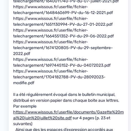
telechargement/1640011740-PV-du-07-juillet-2021.pdf
https://www.wissous.fr/userfile/fichier-
telechargement/1648460699-PV-du-16-12-2021.pdf
https://www.wissous.fr/userfile/fichier-
telechargement/1651130994-PV-du-27-01-2022.pdf
https://www.wissous.fr/userfile/fichier-
telechargement/1664551352-PV-du-29-06-2022.pdf
https://www.wissous.fr/userfile/fichier-
telechargement/1674120805-PV-du-29-septembre-
2022.pdf
https://www.wissous.fr/userfile/fichier-
telechargement/1697445152-PV-du-04072023.pdf
https://www.wissous.fr/userfile/fichier-
telechargement/1704182788-PV-du-28092023-
modifie.pdf
Il a été régulièrement évoqué dans le bulletin municipal,
distribué en version papier dans chaque boite aux lettres.
Par exemple
https://www.wissous.fr/userfile/documents/Gazette%20m
ai%20juin%20juillet%20site.pdf
sur 4 pages (p. 23 et
suivantes)
Ainsi que des les espaces d’expression accordés aux