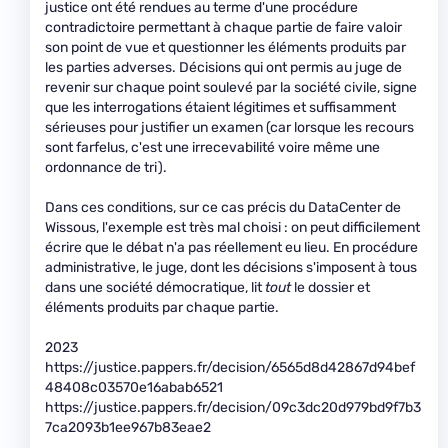
justice ont été rendues au terme d'une procédure
contradictoire permettant à chaque partie de faire valoir
son point de vue et questionner les éléments produits par
les parties adverses. Décisions qui ont permis au juge de
revenir sur chaque point soulevé par la société civile, signe
que les interrogations étaient légitimes et suffisamment
sérieuses pour justifier un examen (car lorsque les recours
sont farfelus, c'est une irrecevabilité voire même une
ordonnance de tri).
Dans ces conditions, sur ce cas précis du DataCenter de
Wissous, l'exemple est très mal choisi : on peut difficilement
écrire que le débat n'a pas réellement eu lieu. En procédure
administrative, le juge, dont les décisions s'imposent à tous
dans une société démocratique, lit
tout
le dossier et
éléments produits par chaque partie.
2023
https://justice.pappers.fr/decision/6565d8d42867d94bef
48408c03570e16abab6521
https://justice.pappers.fr/decision/09c3dc20d979bd9f7b3
7ca2093b1ee967b83eae2