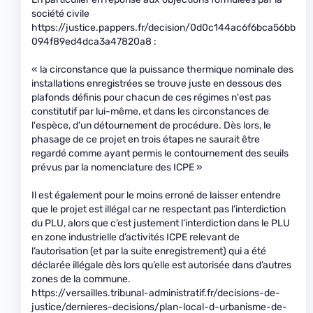
société civile
https://justice.pappers.fr/decision/0d0c144ac6f6bca56bb
094f89ed4dca3a47820a8 :
« la circonstance que la puissance thermique nominale des
installations enregistrées se trouve juste en dessous des
plafonds définis pour chacun de ces régimes n'est pas
constitutif par lui-même, et dans les circonstances de
l'espèce, d'un détournement de procédure. Dès lors, le
phasage de ce projet en trois étapes ne saurait être
regardé comme ayant permis le contournement des seuils
prévus par la nomenclature des ICPE »
Il est également pour le moins erroné de laisser entendre
que le projet est illégal car ne respectant pas l’interdiction
du PLU, alors que c’est justement l’interdiction dans le PLU
en zone industrielle d’activités ICPE relevant de
l’autorisation (et par la suite enregistrement) qui a été
déclarée illégale dès lors qu’elle est autorisée dans d’autres
zones de la commune.
https://versailles.tribunal-administratif.fr/decisions-de-
justice/dernieres-decisions/plan-local-d-urbanisme-de-