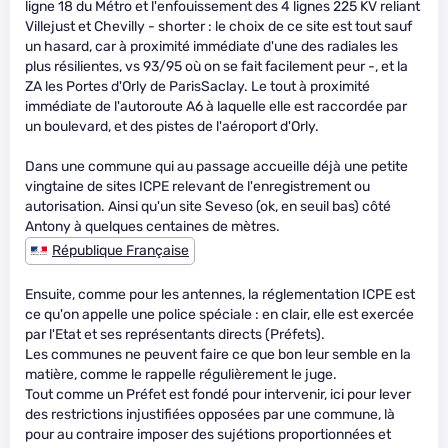
ligne 18 du Métro et l'enfouissement des 4 lignes 225 KV reliant
Villejust et Chevilly - shorter : le choix de ce site est tout sauf
un hasard, car à proximité immédiate d'une des radiales les
plus résilientes, vs 93/95 où on se fait facilement peur -, et la
ZA les Portes d'Orly de ParisSaclay. Le tout à proximité
immédiate de l'autoroute A6 à laquelle elle est raccordée par
un boulevard, et des pistes de l'aéroport d'Orly.
Dans une commune qui au passage accueille déjà une petite
vingtaine de sites ICPE relevant de l'enregistrement ou
autorisation. Ainsi qu'un site Seveso (ok, en seuil bas) côté
Antony à quelques centaines de mètres.
République Française
Ensuite, comme pour les antennes, la réglementation ICPE est
ce qu'on appelle une police spéciale : en clair, elle est exercée
par l'Etat et ses représentants directs (Préfets).
Les communes ne peuvent faire ce que bon leur semble en la
matière, comme le rappelle régulièrement le juge.
Tout comme un Préfet est fondé pour intervenir, ici pour lever
des restrictions injustifiées opposées par une commune, là
pour au contraire imposer des sujétions proportionnées et