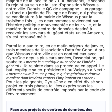
majorité de la localité de 7 000 habitants, le second
l’a rejoint au sein de la liste d’opposition Wissous
notre ville. Depuis le QG de campagne – un garage
au fond du jardin de Philippe de Fruyt, qui présente
sa candidature à la mairie de Wissous pour la
troisième fois –, les deux hommes reviennent sur
l’histoire politique mouvementée de leur ville, et la
manière dont un centre de données destiné à
recevoir les serveurs du géant états-unien Amazon,
s’y est retrouvé mêlé.
Parmi leur auditoire, en ce matin neigeux de janvier,
trois membres de l’association
Data for Good
. Alors
que Wissous notre ville est en contentieux avec
CyrusOne depuis plusieurs années, l’association, qui
souhaite
« mettre le numérique au service de l’intérêt
général »
, l’a rejointe dans sa procédure en appel. Le
but, explique sa co-présidente Lou Welgryn à Next :
« mettre en lumière une pratique qui se généralise dans la
manière dont les data centers s’implantent en France »
.
Pour les plaignants, CyrusOne a en effet divisé son
projet en trois phases taillées exprès sous les
différents seuils de contrôle imposés par le code de
l’environnement.
Face aux projets de centres de données, des