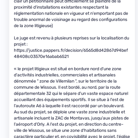
clair un pétitionnaire peut difficilement se plaindre de la
proximité d'installations existantes respectant la
réglementation nationale en vigueur et n'emportant pas de
trouble anormal de voisinage au regard des configurations
de la zone litigieuse)
Le juge est revenu à plusieurs reprises sur la localisation du
projet :
https://justice.pappers.fr/decision/6565d8d42867d94bef
48408c03570e16abab6521
« le projet litigieux est situé en bordure nord d'une zone
d'activités industrielles, commerciales et artisanales
dénommée " zone de Villemilan ", sur le territoire de la
commune de Wissous. Il est bordé, au nord, par la route
départementale 32 qui le sépare d'un vaste espace naturel
accueillant des équipements sportifs. Il se situe à l'est de
l'autoroute A6 à laquelle il est raccordé par un boulevard.
Au sud du projet, se déploie une vaste zone industrielle et
artisanale incluant la ZAC de Montavas, jusqu'aux pistes de
l'aéroport d'Orly. A l'est du projet, en direction du centre-
ville de Wissous, se situe une zone d'habitations sans
caractère particulier et, en covisibilité avec le projet, l'église