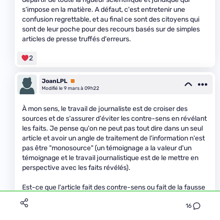
s'impose en la matière. A défaut, c'est entretenir une
confusion regrettable, et au final ce sont des citoyens qui
sont de leur poche pour des recours basés sur de simples
articles de presse truffés d'erreurs.
2
JoanLPL
Premium
Modifié le 9 mars à 09h22
À mon sens, le travail de journaliste est de croiser des
sources et de s'assurer d'éviter les contre-sens en révélant
les faits. Je pense qu'on ne peut pas tout dire dans un seul
article et avoir un angle de traitement de l'information n'est
pas être "monosource" (un témoignage a la valeur d'un
témoignage et le travail journalistique est de le mettre en
perspective avec les faits révélés).
Est-ce que l'article fait des contre-sens ou fait de la fausse
information ? Je n'en ai pas l'impression pour ma part. BTW
16
un article de presse n'est pas un rapport scientifique. Un
dossier de presse non plus : plusieurs articles de presse sur