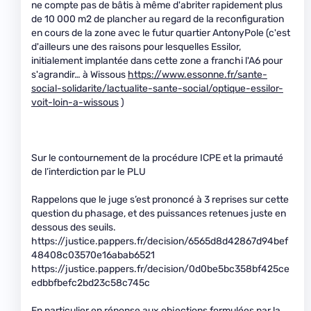
ne compte pas de bâtis à même d'abriter rapidement plus
de 10 000 m2 de plancher au regard de la reconfiguration
en cours de la zone avec le futur quartier AntonyPole (c'est
d'ailleurs une des raisons pour lesquelles Essilor,
initialement implantée dans cette zone a franchi l'A6 pour
s'agrandir… à Wissous
https://www.essonne.fr/sante-
social-solidarite/lactualite-sante-social/optique-essilor-
voit-loin-a-wissous
)
Sur le contournement de la procédure ICPE et la primauté
de l’interdiction par le PLU
Rappelons que le juge s’est prononcé à 3 reprises sur cette
question du phasage, et des puissances retenues juste en
dessous des seuils.
https://justice.pappers.fr/decision/6565d8d42867d94bef
48408c03570e16abab6521
https://justice.pappers.fr/decision/0d0be5bc358bf425ce
edbbfbefc2bd23c58c745c
En particulier en réponse aux objections formulées par la