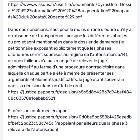
https://www.wissous.fr/userfile/documents/CyrusOne_Dossi
er%20d%27information%20%20%28augmentation%20capacit
és%20du%20data%20center%29.pdf
Dans ces conditions, il est pour le moins erroné d'écrire qu'il y a
eu absence de transparence, puisque les différentes phases
du projet sont mentionnées dans le dossier de demande (le
pétitionnaire exposant explicitement que les phases
ultérieures seront soumises au régime de l'autorisation, p.14),
ce que d'ailleurs n'a pas manqué de relever le juge
administratif au terme d'une procédure contradictoire dans
laquelle chaque partie a été à même de présenter ses
arguments et éléments justificatifs, le juge étant souverain
dans sa décision dans un état de droit.
https://justice.pappers.fr/decision/6565d8d42867d94bef484
08c03570e16abab6521
Et décision confirmée en appel
https://justice.pappers.fr/decision/0d0be5bc358bf425ceedb
bfbefc2bd23c58c745c (rappelant par ailleurs que la phase 3
relèvera de l'autorisation)