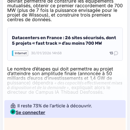
devrait permettre de construire les équipements
mutualisés, obtenir ce premier raccordement de 700
MW (plus de 7 fois la puissance envisagée pour le
projet de Wissous), et construire trois premiers
centres de données.
Datacenters en France : 26 sites sécurisés, dont
5 projets « fast track » d’au moins 700 MW
30/01/2026 14h58
13
Internet
Le nombre d’étapes qui doit permettre au projet
d’atteindre son amplitude finale (annoncée à 50
milliards d’euros d’investissements et 1,4 GW de
puissance) dépendra
« des capacités effectivement mises
à disposition et de la demande »
, expliquait alors le
directeur de Campus IA Thibaud Desfossés.
Il reste 73% de l'article à découvrir.
Se connecter