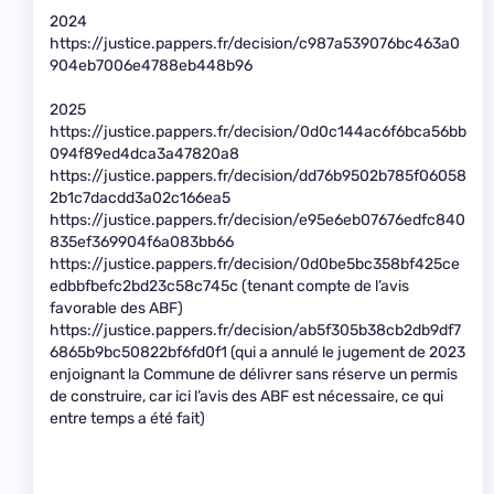
2024
https://justice.pappers.fr/decision/c987a539076bc463a0
904eb7006e4788eb448b96
2025
https://justice.pappers.fr/decision/0d0c144ac6f6bca56bb
094f89ed4dca3a47820a8
https://justice.pappers.fr/decision/dd76b9502b785f06058
2b1c7dacdd3a02c166ea5
https://justice.pappers.fr/decision/e95e6eb07676edfc840
835ef369904f6a083bb66
https://justice.pappers.fr/decision/0d0be5bc358bf425ce
edbbfbefc2bd23c58c745c (tenant compte de l’avis
favorable des ABF)
https://justice.pappers.fr/decision/ab5f305b38cb2db9df7
6865b9bc50822bf6fd0f1 (qui a annulé le jugement de 2023
enjoignant la Commune de délivrer sans réserve un permis
de construire, car ici l’avis des ABF est nécessaire, ce qui
entre temps a été fait)