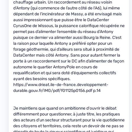
chauffage urbain. Un raccordement au réseau voisin
d’Antony (qui commence de l’autre côté de l’A6), lui même
dépendant de l’incinérateur de Massy, a été envisagé mais
aussi impressionnant que puisse être le DataCenter
CyrusOne de Wissous, la puissance calorifique récupérée ne
permet pas d’alimenter l’ensemble du réseau d’Antony
puisque ce dernier va alimenter aussi Bourg la Reine. C’est
la raison pour laquelle Antony a préféré opter pour un
forage géothermie, qui d’ailleurs sera situé à proximité de
DataCenter mais côté Antony. Sans pour autant fermer la
porte à un raccordement sur le DC afin d’alimenter de façon
autonome le quartier AntonyPole en cours de
requalification et qui sera doté d’équipements collectifs
ayant des besoins spécifiques.
https://www.drieat.ile-de-france.developpement-
durable.gouv.fr/IMG/pdf/f01125p0156.pdf p.14
Je maintiens que quand on ambitionne d'ouvrir le débat
différemment pour questionner, à juste titre, les pratiques
des acteurs d'un secteur structurant pour la vie quotidienne
des citoyens et territoires, cela reste un devoir de ne pas se
départir de toute la rigueur scientifique et juridique qui