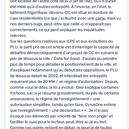
soit localisé de l'autre côté de la ZI (et de l'A6), où il n'aurait
été mêlé qu'à d'autres entrepôts. À l'inverse, en l'état, le
bâtiment frigorifique-devenu-DC est situé en bordure de
rues résidentielles (ce que j'ai illustré avec une
carte
, mais vu
nos derniers bugs, peut-être que celle-ci n'apparaît pas
correctement), ce qui peut expliquer les inquiétudes
relevées.
Sur les questions relatives aux ICPE et aux évolutions du
PLU, le parti pris de cet article est d'interroger la capacité de
débattre démocratiquement d'un projet de DC en suivant le
pdv de Wissous la ville / Data for Good. J'aurais pu prendre
plus de temps pour détailler le positionnement de la ville, et
d'expliquer notamment qu'au début des oppositions, le PLU
de Wissous datait de 2002, et interdisait les entrepôts
requérant plus de 20 MW / un régime d'autorisation. Depuis,
comme vous le dites, la loi a évolué. Cela explique certaines
frictions, car, si je résume grossièrement, du pdv de certains
wissoussiens, le régime de l'enregistrement = une
autorisation simplifiée, tandis qu'en face, CyrusOne estime
que l'enregistrement = une déclaration ++. Je n'ai pas
évoqué ces éléments par volonté de "tenir mon angle" et
faciliter le suivi pour le lecteur, peut-être ai-je eu tort.
Comme ces points restent en débat, je pourrai de toutes