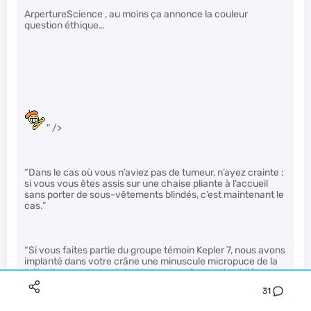
ArpertureScience , au moins ça annonce la couleur
question éthique…
" />
“Dans le cas où vous n’aviez pas de tumeur, n’ayez crainte :
si vous vous êtes assis sur une chaise pliante à l’accueil
sans porter de sous-vêtements blindés, c’est maintenant le
cas.”
“Si vous faites partie du groupe témoin Kepler 7, nous avons
implanté dans votre crâne une minuscule micropuce de la
taille d’une carte postale. Vous avez sûrement oublié
jusqu’à sa présence, mais si elle se met à vibrer et à sonner
31
pendant le prochain test, avertissez-nous : ça veut dire
qu’elle va dépasser les 200 degrés et qu’on doit vous la