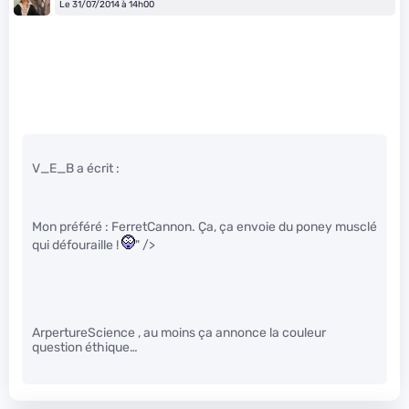
Le 31/07/2014 à 14h00
V_E_B a écrit :
Mon préféré : FerretCannon. Ça, ça envoie du poney musclé
qui défouraille !
" />
ArpertureScience , au moins ça annonce la couleur
question éthique…