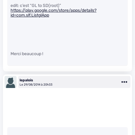
edit: c’est “GL to SD(root)”
https://play.google.com/store/apps/details?
id=com.slf.ListglApp
Merci beaucoup !
lepalois
Le 29/08/2014 à 20h33