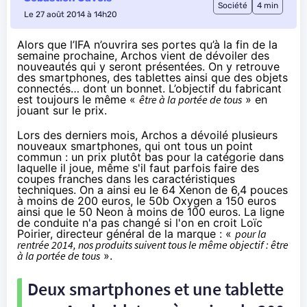
Société
4 min
Le 27 août 2014 à 14h20
Alors que l’
IFA
n’ouvrira ses portes qu’à la fin de la
semaine prochaine, Archos vient de dévoiler des
nouveautés qui y seront présentées. On y retrouve
des smartphones, des tablettes ainsi que des objets
connectés… dont un bonnet. L’objectif du fabricant
est toujours le même «
être à la portée de tous
» en
jouant sur le prix.
Lors des derniers mois
, Archos a dévoilé plusieurs
nouveaux
smartphones
, qui ont tous un point
commun : un prix plutôt bas pour la catégorie dans
laquelle il joue, même s'il faut parfois faire des
coupes franches dans les caractéristiques
techniques. On a ainsi eu le 64 Xenon de 6,4 pouces
à
moins de 200 euros
, le 50b Oxygen a 150 euros
ainsi que le 50 Neon à
moins de 100 euros
. La ligne
de conduite n'a pas changé si l'on en croit Loïc
Poirier, directeur général de la marque : «
pour la
rentrée 2014, nos produits suivent tous le même objectif : être
à la portée de tous
».
Deux
smartphones
et une tablette