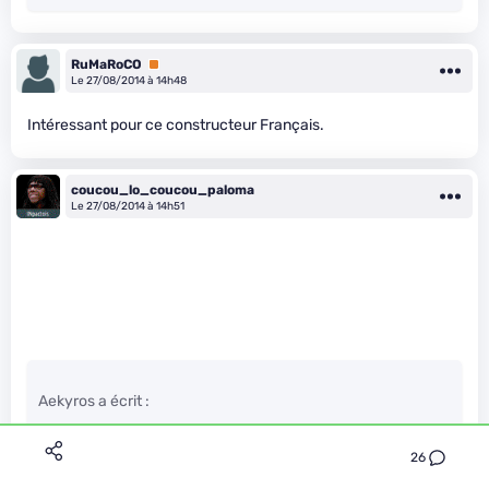
RuMaRoCO
Premium
Le 27/08/2014 à 14h48
Intéressant pour ce constructeur Français.
coucou_lo_coucou_paloma
Le 27/08/2014 à 14h51
Aekyros a écrit :
26
Le bonnet c’est pas mal pour le ski ! (à condition de ne pas
mettre le volume trop fort pour entendre son