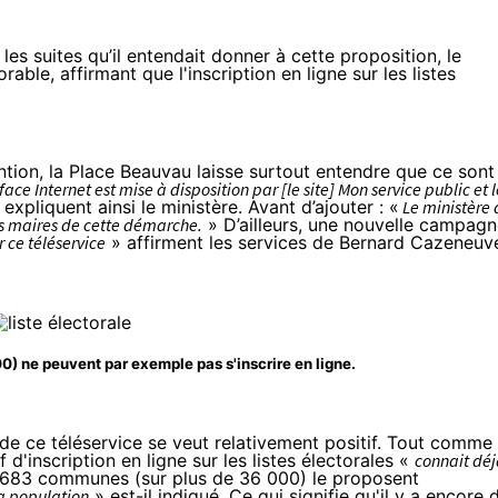
es suites qu’il entendait donner à cette proposition, le
orable,
affirmant
que l'inscription en ligne sur les listes
tion, la Place Beauvau laisse surtout entendre que ce sont
rface Internet est mise à disposition par [le site] Mon service public et l
expliquent ainsi le ministère. Avant d’ajouter : «
Le ministère 
les maires de cette démarche.
» D’ailleurs, une nouvelle campag
 ce téléservice
» affirment les services de Bernard Cazeneuv
) ne peuvent par exemple pas s'inscrire en ligne.
de ce téléservice se veut relativement positif. Tout comme 
 d'inscription en ligne sur les listes électorales «
connait dé
 3 683 communes (sur plus de 36 000) le proposent
a population
» est-il indiqué. Ce qui signifie qu'il y a encore 