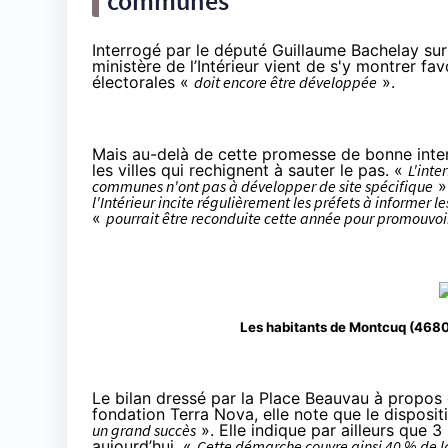
communes
Interrogé par le député Guillaume Bachelay sur l
ministère de l’Intérieur vient de s'y montrer fav
électorales «
doit encore être développée
».
Mais au-delà de cette promesse de bonne inten
les villes qui rechignent à sauter le pas. «
L'inte
communes n'ont pas à développer de site spécifique
» 
l'Intérieur incite régulièrement les préfets à informer 
«
pourrait être reconduite cette année pour promouvoir
Les habitants de Montcuq (46800
Le bilan dressé par la Place Beauvau à propos 
fondation Terra Nova, elle note que le dispositif
un grand succès
». Elle indique par ailleurs que
aujourd’hui. «
Cette
démarche couvre ainsi 40 % de l