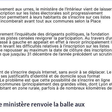
vement aux urnes, le ministère de l’Intérieur vient de laisser
scription sur les listes électorales soit progressivement
ron permettent à leurs habitants de s’inscrire sur ces listes
té incomberait avant tout aux communes selon la Place
èrement l’inquiétude des dirigeants politiques, la fondation
es pistes censées revigorer la participation.
Au travers d’u
lassé à gauche en appelait en effet à revoir principalement 
levant les difficultés relatives à l’inscription sur les listes
de repousser au maximum la date de clôture des inscription
rire que jusqu’au 31 décembre de l’année précédent un scrutin
t de s’inscrire depuis Internet
, sans avoir à se déplacer. Le
es justificatifs d’identité et de domicile sous format
e problème est que cette possibilité de s’inscrire en ligne
 communes (principalement des grandes villes, dont Lyon e
itant en zone rurale, parfois à de nombreux kilomètres de
e ministère renvoie la balle aux