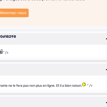
Abonnez-vous
f0d18298
" />
rie ne le fera pas non plus en ligne. Et il a bien raison.
" />