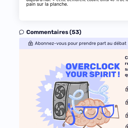
pain sur la planche.
Commentaires (53)
Abonnez-vous pour prendre part au débat
C
r
s
q