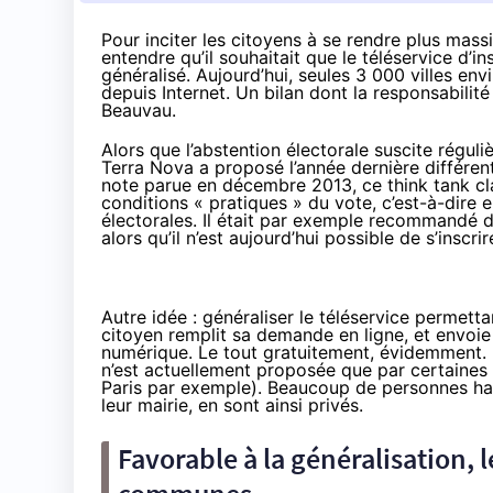
Pour inciter les citoyens à se rendre plus massi
entendre qu’il souhaitait que le téléservice d’in
généralisé. Aujourd’hui, seules 3 000 villes envi
depuis Internet. Un bilan dont la responsabili
Beauvau.
Alors que l’abstention électorale suscite réguli
Terra Nova a proposé l’année dernière différent
note parue en décembre 2013
, ce think tank c
conditions « pratiques » du vote, c’est-à-dire en 
électorales. Il était par exemple recommandé 
alors qu’il n’est aujourd’hui possible de s’insc
Autre idée : généraliser le
téléservice permettan
citoyen remplit sa demande en ligne, et envoie s
numérique. Le tout gratuitement, évidemment. L
n’est actuellement proposée que par certaines
Paris par exemple). Beaucoup de personnes hab
leur mairie, en sont ainsi privés.
Favorable à la généralisation, l