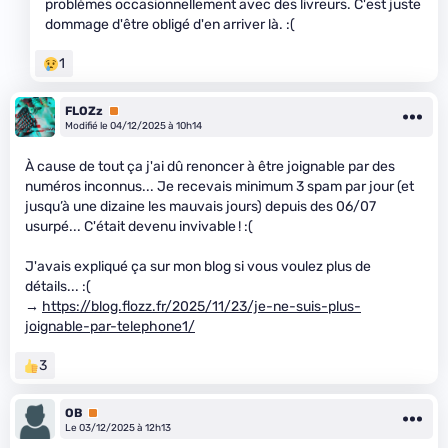
problèmes occasionnellement avec des livreurs. C'est juste
dommage d'être obligé d'en arriver là. :(
1
FLOZz
Premium
Modifié le 04/12/2025 à 10h14
À cause de tout ça j'ai dû renoncer à être joignable par des
numéros inconnus... Je recevais minimum 3 spam par jour (et
jusqu’à une dizaine les mauvais jours) depuis des 06/07
usurpé... C'était devenu invivable ! :(
J'avais expliqué ça sur mon blog si vous voulez plus de
détails... :(
→
https://blog.flozz.fr/2025/11/23/je-ne-suis-plus-
joignable-par-telephone1/
3
OB
Premium
Le 03/12/2025 à 12h13