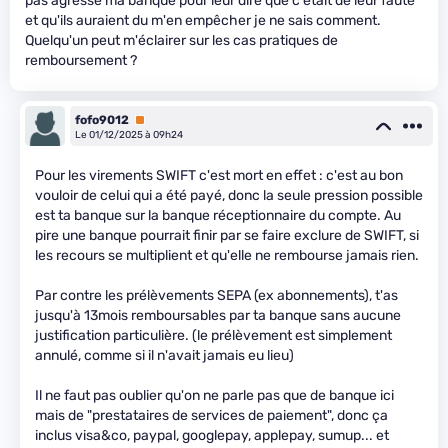
pas agressé ma banque pour leur dire que c'était de leur faute
et qu'ils auraient du m'en empêcher je ne sais comment.
Quelqu'un peut m'éclairer sur les cas pratiques de
remboursement ?
fofo9012
Premium
Le 01/12/2025 à 09h24
Pour les virements SWIFT c'est mort en effet : c'est au bon
vouloir de celui qui a été payé, donc la seule pression possible
est ta banque sur la banque réceptionnaire du compte. Au
pire une banque pourrait finir par se faire exclure de SWIFT, si
les recours se multiplient et qu'elle ne rembourse jamais rien.
Par contre les prélèvements SEPA (ex abonnements), t'as
jusqu'à 13mois remboursables par ta banque sans aucune
justification particulière. (le prélèvement est simplement
annulé, comme si il n'avait jamais eu lieu)
Il ne faut pas oublier qu'on ne parle pas que de banque ici
mais de "prestataires de services de paiement", donc ça
inclus visa&co, paypal, googlepay, applepay, sumup... et