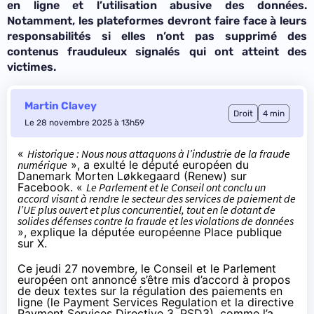
en ligne et l’utilisation abusive des données.
Notamment, les plateformes devront faire face à leurs
responsabilités si elles n’ont pas supprimé des
contenus frauduleux signalés qui ont atteint des
victimes.
Martin Clavey
Droit
4 min
Le 28 novembre 2025 à 13h59
«
Historique : Nous nous attaquons à l’industrie de la fraude
numérique
», a exulté le député européen du
Danemark Morten Løkkegaard (Renew) sur
Facebook
. «
Le Parlement et le Conseil ont conclu un
accord visant à rendre le secteur des services de paiement de
l’UE plus ouvert et plus concurrentiel, tout en le dotant de
solides défenses contre la fraude et les violations de données
»,
explique
la députée européenne Place publique
sur X.
Ce jeudi 27 novembre, le Conseil et le Parlement
européen ont
annoncé
s’être mis d’accord à propos
de deux textes sur la régulation des paiements en
ligne (le Payment Services Regulation et la directive
Payment Services Directive 3, PSD3), comme l’a